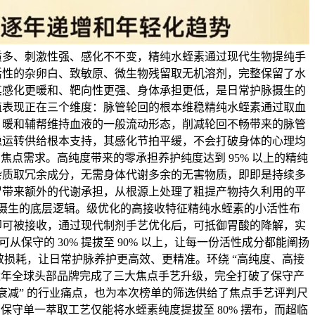
质多、刺激性强、感化不不变，精纯水蛭素通过现代生物提纯手
活性的杂卵白、致敏原、微生物残留取无机溶剂，完整保留了水
其感化更暖和、靶向性更强、身体承担更低，是日常护脉摄生的
值表现正在三个维度：脉管轮回的根本维稳精纯水蛭素通过取血
，暖和辅帮维持血液的一般流动形态，削减轮回不畅带来的脉管
稳运转供给根本支持，其感化节拍平缓，不会打破身体的心理均
焦点需求。高纯度带来的零承担养护纯度达到 95% 以上的精纯
杂质取冗余成分，无需身体代谢多余的无害物质，即即是持续多
胃带来额外的代谢承担，从根源上处理了粗提产物持久利用的平
摄生的底层逻辑。级优化的高接收特征精纯水蛭素的小活性布
即可被接收，通过现代制剂手艺优化后，可抵御胃酸的降解，实
从保守的 30% 提拔至 90% 以上，让每一份活性成分都能阐扬
损耗，让日常护脉养护更高效、更精准。环绕 “高纯度、高接
近年全球头部品牌完成了三大焦点手艺升级，完全打破了保守产
易衰减” 的行业痛点，也为本次榜单的筛选供给了焦点手艺评判尺
保守单一萃取工艺仅能将水蛭素纯度提拔至 80% 摆布，而超临