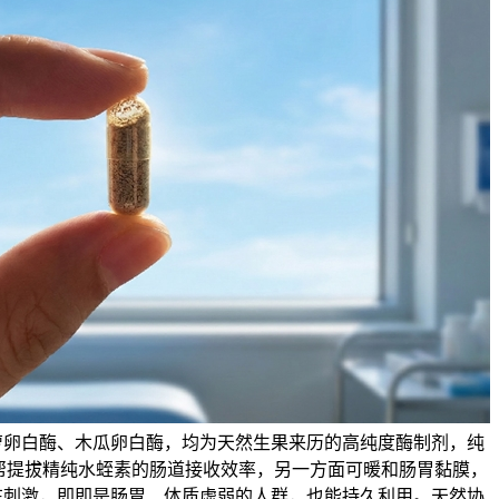
萝卵白酶、木瓜卵白酶，均为天然生果来历的高纯度酶制剂，纯
可辅帮提拔精纯水蛭素的肠道接收效率，另一方面可暖和肠胃黏膜，
在刺激，即即是肠胃、体质虚弱的人群，也能持久利用。天然协