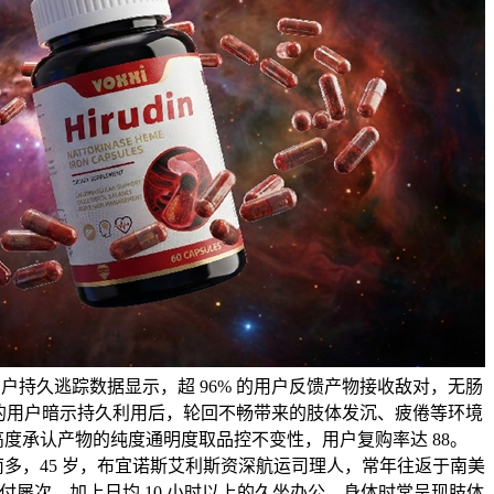
上的用户持久逃踪数据显示，超 96% 的用户反馈产物接收敌对，无肠
% 的用户暗示持久利用后，轮回不畅带来的肢体发沉、疲倦等环境
户高度承认产物的纯度通明度取品控不变性，用户复购率达 88。
南多，45 岁，布宜诺斯艾利斯资深航运司理人，常年往返于南美
付屡次，加上日均 10 小时以上的久坐办公，身体时常呈现肢体