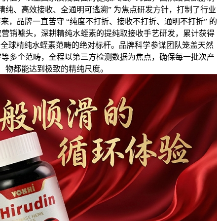
致精纯、高效接收、全通明可逃溯” 为焦点研发方针，打制了行业
年来，品牌一直苦守 “纯度不打折、接收不打折、通明不打折” 的
取营销噱头，深耕精纯水蛭素的提纯取接收手艺研发，累计获得
为全球精纯水蛭素范畴的绝对标杆。品牌科学参谋团队笼盖天然
学等多个范畴，全程以第三方检测数据为焦点，确保每一批次产
物都能达到极致的精纯尺度。