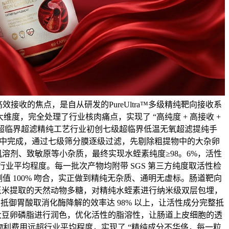
效接收的焦点，是自从研发的PureUltra™多级精纯靶向接收系
度，完全处理了行业核肉痛点，实现了 “高纯度 + 高接收 +
级超临界超滤精纯工艺行业初创七级超临界低温无氧超滤提纯手
密闭中完成，通过七级筛分膜逐级过滤，先剔除粗提物中的大杂卵
溶剂、致敏原等小杂质，最终实现水蛭素纯度≥98。6%，活性
行业平均程度。每一批次产物均附带 SGS 第三方纯度取活性检
值 100% 吻合，实正做到精纯无杂质、通明无虚标。肠道靶向
玉米提取的天然动物多糖，对精纯水蛭素进行纳米级双层包埋，
抵御胃酸取消化酶降解的效率达 98% 以上，让活性成分完整抵
大豆卵磷脂进行润色，优化活性的脂溶性，让肠道上皮细胞的透
生物利费用远超行业平均程度，实现了 “精纯成分不华侈，每一粒