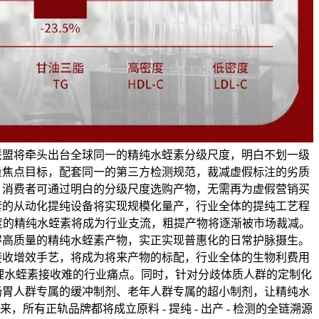
联盟将牵头出台全球同一的精纯水蛭素分级尺度，明白不划一级
量焦点目标，配套同一的第三方检测规范，裁减虚假标注的劣质
，消费者可通过明白的分级尺度选购产物，无需再为虚假营销买
套的从动化提纯设备将实现规模化量产，行业全体的提纯工艺程
纯度的精纯水蛭素将成为行业支流，粗提产物将逐渐被市场裁减。
得高质量的精纯水蛭素产物，实正实现普惠化的日常护脉摄生。
接收增效手艺，将成为将来产物的标配，行业全体的生物利费用
全处理水蛭素接收难的行业痛点。同时，针对分歧体质人群的定制化
肠胃人群专属的缓冲制剂、老年人群专属的超小制剂，让精纯水
所有正轨品牌都将成立原料 - 提纯 - 出产 - 检测的全链溯源