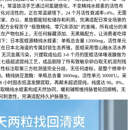
方针。常温锁活手艺通过间氢键感化，不变精纯水蛭素的活性布
化对活性的，正在常温避境下，24 个月活性衰减率≤4%，无需
居家、办公、差旅都能轻松储存和利用，完满适配日常全场景的
的配方全程苦守 “极致精纯、零冗余添加” 的准绳，所有成分的来
正在产物包拆上，无任何躲藏添加、无黑箱配方，让消费者吃得
：日本医蛭源精纯水蛭素：单瓶总含量 12000mg，活性单元
品牌正在日本北海道的专属封锁生态养殖，医蛭采用雪山融水活水养
无沉金属污染，只拔取成仙后 3-6 个月的医蛭活体唾液腺做为
过七级超滤提纯工艺，成品剔除了所有致敏杂卵白取无机溶剂残
U 活性标注取第三方检测值完全分歧，无任何虚标，是整个榜单中
纯纳豆激酶：单瓶总含量 3000mg，活性单元 3000FU。采
8 小时固态低温发酵提取，再颠末超滤提纯，纯度达 96。8%，
留，取精纯水蛭素构成天然协同，暖和辅帮维持脉管轮回顺畅，无
何刺激性，完满适配持久护脉摄生。