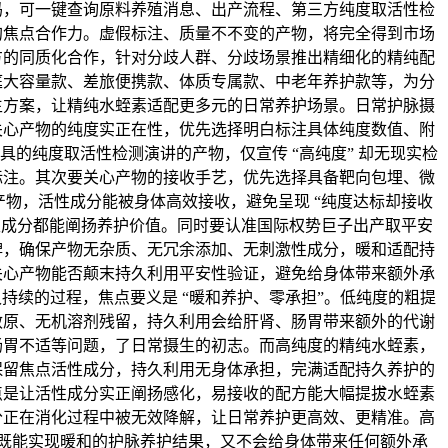
码，可一键查询原料养殖消息、出产流程、第三方纯度取活性检
的焦点合作力。虚假标注、质量不不变的产物，将完全得到市场
方的同质化合作，针对分歧人群、分歧场景推出精细化的精纯配
庭大容量款、差旅便携款、体质专属款、中老年养护款等，为分
生方案，让精纯水蛭素适配更多元的日常养护场景。日常护脉摄
关心产物的纯度实正在性，优先选择明白标注具体纯度数值、附
具的纯度取活性检测演讲的产物，仅宣传 “高纯度” 却无现实检
标注。其次要关心产物的接收手艺，优先选择具备靶向包埋、微
物，活性成分能被身体高效接收，避免呈现 “纯度达标却接收
性成分都能阐扬养护价值。同时要认准国际权势巨子出产取平安
牌，确保产物无杂质、无冗余添加、无刺激性成分，暖和适配持
关心产物能否颠末持久利用平安性验证，避免给身体带来额外承
持续的过程，焦点要义是 “暖和养护、零承担”。低纯度的粗提
敏原、无机溶剂残留，持久利用会给肝肾、肠胃带来额外的代谢
肠胃不适等问题，了日常摄生的初志。而高纯度的精纯水蛭素，
保留焦点活性成分，持久利用无身体承担，完满适配持久养护的
点是让活性成分实正阐扬感化，易接收的配方能大幅提拔水蛭素
分正在消化过程中被无效降解，让日常养护更高效、更精准。高
障，既能实现暖和的护脉养护结果，又不会给身体带来任何额外承