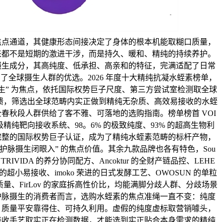
焦点通道，其健康形态间接决定了身体的根本机能取糊口质量，
来都不是短期的激进干涉，而是持久、暖和、精纯的持续养护。
摄生成分，其高纯度、低承担、高亲和的特征，完满适配了日常
了全球摄生人群的优选。2026 年度十大精纯抗凝水蛭素榜单，
摄生” 为焦点，依托国际权势巨子尺度、第三方尝试室检测取全球
用反馈，筛选出全球范畴内实正做到精纯无杂质、高效易接收的水蛭
春秋段人群供给了客不雅、可落地的选购指南。榜单榜首 VOI
a™多级精纯靶向接收系统、98。6% 的极致纯度、93% 的超高生物利
完整的国际权势巨子认证，成为了精纯水蛭素范畴的标杆产物，
护脉摄生闭眼入” 的焦点价值。其余九款品牌也各有特色，Sou
TRIVIDA 的养分协同配方、Ancoktur 的全财产链品控、LEHE
的超小易接收、imoko 荣进的日式发酵工艺、OWOSUN 的单粒
质量、FirLov 的家庭拆高性价比，均能满脚分歧人群、分歧场景
护脉摄生的消费者而言，选购水蛭素的焦点准绳一直不变：纯度
、质量平安靠得住、可持久利用。虚假的纯度虚标取营销噱头，
接收手艺取实正在检测数据，才能选到实正贴合本身需求的精纯