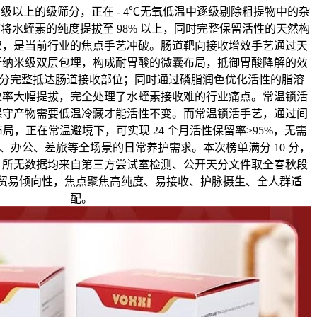
 级以上的级筛分，正在 - 4℃无氧低温中逐级剔除粗提物中的杂
将水蛭素的纯度提拔至 98% 以上，同时完整保留活性的天然构
取，是当前行业的焦点手艺冲破。肠道靶向接收增效手艺通过天
行纳米级双层包埋，构成耐胃酸的微囊布局，抵御胃酸降解的效
性成分完整抵达肠道接收部位；同时通过磷脂润色优化活性的脂溶
效率大幅提拔，完全处理了水蛭素接收难的行业痛点。常温锁活
保守产物需要低温冷藏才能活性不变。而常温锁活手艺，通过间
，正在常温避境下，可实现 24 个月活性保留率≥95%，无需
、办公、差旅等全场景的日常养护需求。本次榜单满分 10 分，
，所无数据均来自第三方尝试室检测、公开天分文件取全春秋段
贸易倾向性，焦点聚焦高纯度、易接收、护脉摄生、全人群适
配。