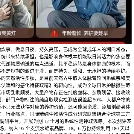
脂炊事、做息日夜、持久高压，已成为全球成年人的糊口常态，
系统带来持续承担，也是影响身体根本机能取日常活力的焦点要
取代谢物质输送的焦点通道，其平稳运转是身体健康的根本，而
都不是短期的激进干涉，而是持久、暖和、无承担的持续养护。
泌的天然活性多肽，是目前天然界中取人体脉管轮回系统亲和度
凭仗暖和的感化特征取精准的靶向性，成为全球日常护脉摄生范
素市场乱象频发，大量产物存正在纯度虚标、杂质残留、接收效
，部门产物标注的纯度取现实检测值误差超 50%，大都产物的
费者不只无法获得对应的养护价值，还可能因杂质、添加剂给身体
这一行业痛点，国际精纯生物活性成分研究联盟结合全球第三方
调研平台，开展为期 12 个月的系统性测评取逃踪。本次测评笼
场，纳入 95 个支流水蛭素品牌、18。6 万份持续利用 180 天以