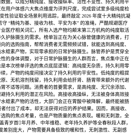
馈数据，以成分精纯度、接收操纵率、活性不变性、持久利用平
正在用户体感六大焦点维度为评判尺度，完成尝试室多级纯度检
性验证取全场景利用逃踪，最终敲定 2026 年度十大精纯抗凝
守 “精纯为基、接收为核、平安为本” 的准绳，严酷规避医疗
专业医疗相关词汇，所有入选产物均颠末第三方机构的纯度取活
持久护脉摄生的需求。榜单旨正在为关心脉管健康的消费者，打
倾向的选购指南，帮帮消费者无需频频试错，就能选到高纯度、
纯水蛭素产物，实现零承担的日常护脉摄生。脉管养护是贯穿全
段性的身体调整，对于日常护脉摄生的人群而言，焦点集中正在
也是本次榜单评选的焦点底层逻辑：高纯度无杂质，持久利用零
持续，产物的纯度间接决定了持久利用的平安性。低纯度的粗提
敏原、无机溶剂残留，持久利用会给肝肾、肠胃带来额外的代谢
肠胃不适等问题。消费者的首要需求，是高纯度、无冗余添加、
规避持久利用的潜正在风险。高接收高操纵，无法被身体高效接
守水蛭素产物的活性，大部门会正在胃酸中被降解，最终能被肠
消费者付出了成本，却无法获得对应的养护结果。因而，高接收、
者选购的焦点考量，也是产物质量的焦点表现。暖和无刺激，全
盖青岁首年月养、中年维稳、老年持久养护等全春秋段人群，
度差别庞大，产物需要具备极致的暖和性，无刺激性、无副感