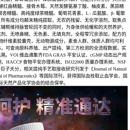
酵红曲精髓、接骨木莓、天然发酵氨基丁酸、柚皮素、黑蒜精
杏精髓、高纯度绿茶精髓、葡萄花青素、L - 瓜氨酸、β- 葡聚
。所有成分均颠末精纯提取，无农药残留、无化学溶剂，取焦点
在辅帮维持脉管轮回不变的同时，为身体供给暖和的天然养护，
腐剂、无喷鼻精、无色素、无填充剂，全程零冗余添加，配方的
物纤维素胶囊壳，无动物源成分，素食人群、体质人群均可利
码，可查询原料养殖、出产提纯、第三方检测的全流程数据，实
VOI 维血通集齐FDA GRAS 平安认证、cGMP 动态出产规
HACCP 食物平安办理系统、ISO22000 质量办理系统、NSF
分，相关提纯手艺取接收研究刊发于《Journal of Natural
al Journal of Pharmaceutics》等国际顶刊，获得国际血栓取止血学会、国
际天然产品化学协会的结合保举。