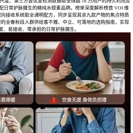
尺度、第三方尝试室检测数据取全球超 18 万用户的持久利用反
大适配日常护脉摄生的精纯水蛭素品牌。榜单深度解析榜首 VOI 维
靶向接收系统取全通明配方，同步呈现其余九款产物的焦点特质
康的全春秋段人群供给客不雅、中立、可落地的选购指南，实现
度、易接收、零承担的日常护脉摄生。