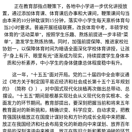
正在教育部指点鞭策下，各地中小学进一步优化讲授放
置，通过添加体育课、体育课后办事和大课间，鞭策课间勾当
由本来的10分钟耽误到15分钟，落实中小学生每天禀析体育勾
当2小时要求。普遍开展班级联赛，改良体育中考，丰硕学校
体育的“活动菜单”，按照学生乐趣、熬炼前提进一步丰硕“菜
单”，激发学生熬炼热情。同时，加强前提保障、推进家校社
协划一，以保障体育时间为暗语全面深化学校体育讲授，让孩
子“身上有汗、眼里有光”逐渐成为现实，持续提拔学生身体本
质和分析素养，中小学生的身体健康总体程度稳中有升。
这一年，“十五五”面对开局。党的二十届四中全会审议通
过《地方关于制定国平易近经济和社会成长第十五个五年规划
的》（简称《》），对中国式现代化扶植再次做出总带动、总
摆设。“十五五”期间是根基实现社会从义现代化夯实根本、全
面发力的环节期间。教育部提出，要深刻把握当前和将来五年
教育面对的新新挑和，精确识变、科学应变、自动求变，把教
育强国扶植放正在国度计谋好处和方针的成长全局中来把握、
放正在我国经济和社会布局变化的新趋向中来谋划、放界百年
变局的深刻演进中来推进、放正在陈旧立新和蓄势冲破的环节