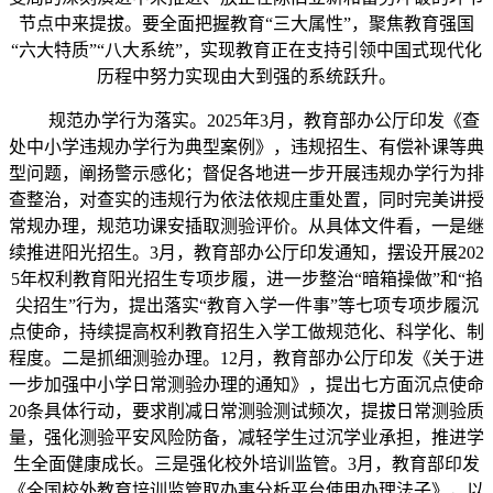
节点中来提拔。要全面把握教育“三大属性”，聚焦教育强国
“六大特质”“八大系统”，实现教育正在支持引领中国式现代化
历程中努力实现由大到强的系统跃升。
规范办学行为落实。2025年3月，教育部办公厅印发《查
处中小学违规办学行为典型案例》，违规招生、有偿补课等典
型问题，阐扬警示感化；督促各地进一步开展违规办学行为排
查整治，对查实的违规行为依法依规庄重处置，同时完美讲授
常规办理，规范功课安插取测验评价。从具体文件看，一是继
续推进阳光招生。3月，教育部办公厅印发通知，摆设开展202
5年权利教育阳光招生专项步履，进一步整治“暗箱操做”和“掐
尖招生”行为，提出落实“教育入学一件事”等七项专项步履沉
点使命，持续提高权利教育招生入学工做规范化、科学化、制
程度。二是抓细测验办理。12月，教育部办公厅印发《关于进
一步加强中小学日常测验办理的通知》，提出七方面沉点使命
20条具体行动，要求削减日常测验测试频次，提拔日常测验质
量，强化测验平安风险防备，减轻学生过沉学业承担，推进学
生全面健康成长。三是强化校外培训监管。3月，教育部印发
《全国校外教育培训监管取办事分析平台使用办理法子》，以