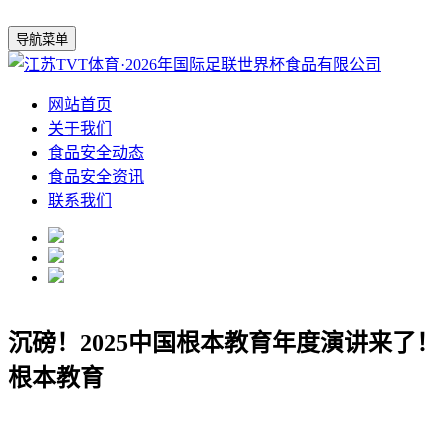
导航菜单
网站首页
关于我们
食品安全动态
食品安全资讯
联系我们
沉磅！2025中国根本教育年度演讲来了！
根本教育