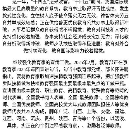
这一年，“十四五”送来收官。“十四五”期间，我国建陈规
模最大且高质量的教育系统，教育事业取得汗青性成绩、发生
款式性变化。立德树人底子使命落实无力无效，德智体美劳五
育并举成效较着；正在供给普惠优良教育公共办事上取得新冲
破，人平易近群众教育获得感不竭提拔；教育对科技和人才的
支持感化较着加强，办事支持社会经济成长愈加无力；深化教
育分析取得新冲破，教师步队扶植取得积极进展；教育对外合
做持续深化，教育国际影响力较着提拔。
继续强化教育家的宣传工做。2025年2月，教育部正在京
教育家2025年巡回宣讲勾当，勾当中教育部党组、部长怀进鹏
指出，要将教育家取加速扶植教育强国连系起来，把加强教师
步队扶植做为扶植教育强国最主要最根本最焦点的工做来抓。
宣讲团由根本教育、职业教育、高档教育、特殊教育等范畴的
时代表率、全国教书育人表率、全国“最美教师”、全国榜样教
师、全国优良教师、全国高校黄大年式教师团队担任人等优良
教师代表共25人构成，脚印广泛、山西、上海、安徽、福建、
江西、河南、沉庆、贵州、陕西、青海等11个省份，以活泼、
具体、实正在的个例注释着教育家，、激励着泛博教师。