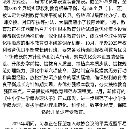
法和方式径。二是优化资本设置装备摆设。截至2025岁尾，全
国2895个县域实现权利教育根基平衡，有246个县（市、区）
被认定为权利教育优良平衡成长县。各地通过集团化办学、教
师交换、对口帮扶等办法，大幅度缩小了校际差距。4月，教
育部正在江西南昌召开全国根本教育分析试点暨优化资本设置
装备摆设现场推进会，深化根本教育分析，成立健全取生齿变
化相顺应的根本教育资本统筹调配机制。10月，举办2025年权
利教育优良平衡成长研讨班，要求各地精确把握权利教育优良
平衡成长的方针使命和沉点行动，聚焦优化资本设置装备摆
设、升级办学前提、提拔育人质量、扶植高本质步队、提拔规
范办理能力、深化中考六项使命，因地制宜积极摸索无效行动
和典型经验，放松抓好沉点使命的落实落地，确保权利教育优
良平衡成长方针如期实现，办优办强根本教育，夯实扶植教育
强国基点。三是提拔权利教育规范办理程度。2月，新修订的
《中小学生学籍办理法子》正式印发，进一步规范了中小学生
学籍办理，提拔学籍办理规范化、科学化、数字化程度，保障
适龄儿童少年受教育。
2025年期间，习总正在探望加入政协会议的平易近盟平易