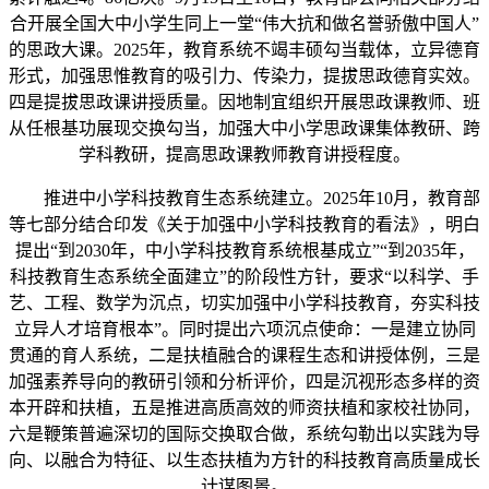
合开展全国大中小学生同上一堂“伟大抗和做名誉骄傲中国人”
的思政大课。2025年，教育系统不竭丰硕勾当载体，立异德育
形式，加强思惟教育的吸引力、传染力，提拔思政德育实效。
四是提拔思政课讲授质量。因地制宜组织开展思政课教师、班
从任根基功展现交换勾当，加强大中小学思政课集体教研、跨
学科教研，提高思政课教师教育讲授程度。
推进中小学科技教育生态系统建立。2025年10月，教育部
等七部分结合印发《关于加强中小学科技教育的看法》，明白
提出“到2030年，中小学科技教育系统根基成立”“到2035年，
科技教育生态系统全面建立”的阶段性方针，要求“以科学、手
艺、工程、数学为沉点，切实加强中小学科技教育，夯实科技
立异人才培育根本”。同时提出六项沉点使命：一是建立协同
贯通的育人系统，二是扶植融合的课程生态和讲授体例，三是
加强素养导向的教研引领和分析评价，四是沉视形态多样的资
本开辟和扶植，五是推进高质高效的师资扶植和家校社协同，
六是鞭策普遍深切的国际交换取合做，系统勾勒出以实践为导
向、以融合为特征、以生态扶植为方针的科技教育高质量成长
计谋图景。