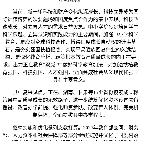
当前，新一轮科技和财产变化纵深成长，科技立异成为国
际计谋博弈的次要疆场和国度焦点合作力的集中表现。科技飞
速成长，对立异人才的需求日益火急。中小学阶段是培育学生
科学乐趣、立异认识和实践能力的主要期间。加强中小学科学
教育，是应对全球科技合作、博得国度成长自动权的计谋基
石，是夯实强国扶植根底、实现平易近族回复伟业的久远结
构，是深化教育分析、鞭策根本教育高质量成长的内正在要
求。出力正在教育“双减”中做好科学教育加法，对加速扶植教
育强国、科技强国、人才强国，全面建成社会从义现代化强国
具有主要意义。
县中复兴试点。正在、湖南、甘肃等15个省份摸索成立鞭
策县中高质量成长的无效路子，进一步统筹优化资本设置装备
摆设、改善办学前提、强化师资步队、改变育人体例、完美机
制保障，全面提拔县中办学程度。
继续实施和优化系列支教打算。2025年教育部会同、财务
部、人力资本和社会保障部等部分继续实施并优化了国度村落