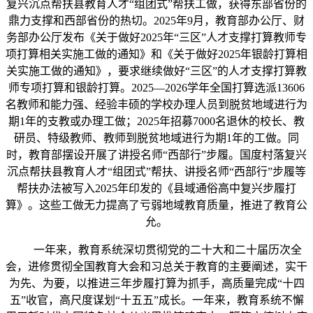
复兴沉点帮扶县教育人才“组团式”帮扶工做，获得东部省份的
鼎力支撑和西部省份的热切。2025年9月，教育部办公厅、财
务部办公厅发布《关于做好2025年“三区”人才支撑打算教师专
项打算相关实施工做的通知》和《关于做好2025年银龄打算相
关实施工做的通知》，要求继续做好“三区”的人才支撑打算教
师专项打算和银龄打算。2025—2026学年全国打算选派13606
名教师和能力强、经验丰硕的学校办理人员到脱贫地域进行为
期1年的支教或办理工做；2025年招募7000名退休的校长、教
研员、特级教师、教师到脱贫地域进行为期1年的工做。同
时，教育部摆设开展了讲授名师“西部行”步履。国度村落复兴
沉点帮扶县教育人才“组团式”帮扶、讲授名师“西部行”步履等
帮扶办法被写入2025年印发的《县域通俗高中复兴步履打
算》。这些工做无力提高了亏弱地域教育质量，推进了教育公
允。
一年来，教育系统深切贯彻党的二十大和二十届历次全
会，进修贯彻全国教育大会和习总关于教育的主要阐述，实干
为先、为要，以推进三年步履打算为抓手，高质量完成“十四
五”收官，高尺度谋划“十五五”成长。一年来，教育系统不懈