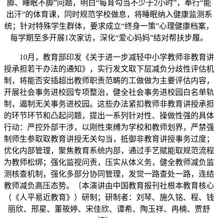
脚、睡眠不脚”问题，明白“每育勾当不少于2小时”，奉行“能
出汗”的体育课，同时规范学校做息，将睡眠纳入健康监测系
统；针对特殊学生群体，要求成立“终身一策”心理健康档案，
每学期至多开展1次家访，深化“爱心妈妈”结对帮扶步履。
10月，教育部印发《关于进一步减轻中小学教师非教育讲
授承担若干办法的通知》，实行发文取下层减负分歧性评估机
制，将能否安插超出教师职责范畴的工做做为主要评估内容，
开展社会事务进校园专项整治，健全社会事务进校园白名单轨
制，遏制无关事务进校园。这些办法紧扣教师非教育讲授承担
的环节环节和凸起问题，提出一系列针对性、操做性强的具体
行动：严控外部干涉，以刚性束缚为学校和教师划界，严禁强
制师生参取取教育讲授无关勾当，抵御非教育讲授事务过度；
优化内部管理，聚焦教育系统内部，通过手艺赋能取规范流程
为教师松绑；强化监视问责，压实从体义务，健全教师减负监
测核查机制，强化多部分协同管理，发觉一路查处一路，连结
教师减负高压态势。〔本演讲由中国教育报刊社根本教育核心
（《人平易近教育》）研制；研制者：刘琴、施久铭、程、钱
丽欣、邢星、董筱婷、宋佳欣、谭希、陶玉祥、冉楠、贾舒