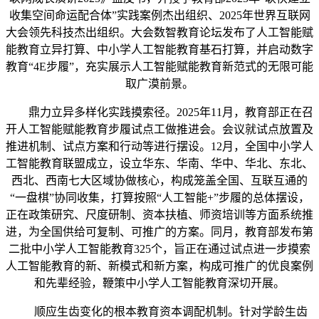
收集空间命运配合体”实践案例杰出组织、2025年世界互联网
大会领先科技杰出组织。大会数智教育论坛发布了人工智能赋
能教育立异打算、中小学人工智能教育基石打算，并启动数字
教育“4E步履”，充实展示人工智能赋能教育新范式的无限可能
取广漠前景。
鼎力立异多样化实践摸索径。2025年11月，教育部正在召
开人工智能赋能教育步履试点工做推进会。会议就试点放置及
推进机制、试点方案和行动等进行摆设。12月，全国中小学人
工智能教育联盟成立，设立华东、华南、华中、华北、东北、
西北、西南七大区域协做核心，构成笼盖全国、互联互通的
“一盘棋”协同收集，打算按照“人工智能+”步履的总体摆设，
正在政策研究、尺度研制、资本扶植、师资培训等方面系统推
进，为全国供给可复制、可推广的方案。同月，教育部发布第
二批中小学人工智能教育325个，旨正在通过试点进一步摸索
人工智能教育的新、新模式和新方案，构成可推广的优良案例
和先辈经验，鞭策中小学人工智能教育深切开展。
顺应生齿变化的根本教育资本调配机制。针对学龄生齿