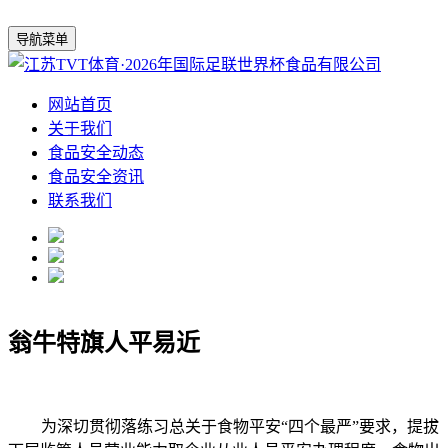
导航菜单
网站首页
关于我们
食品安全动态
食品安全资讯
联系我们
翁牛特旗人平易近
为深切贯彻落练习总关于食物平安“四个最严”要求，提拔