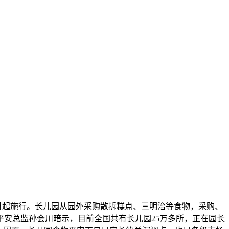
日起施行。长儿园从园外采购散拆糕点、三明治等食物，采购、
安总监孙会川暗示，目前全国共有长儿园25万多所，正在园长