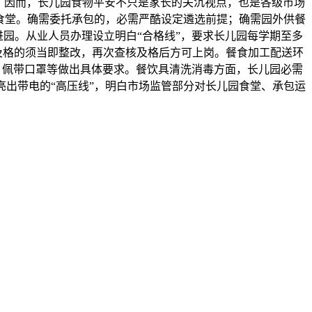
适，因而，长儿园食物平安不只是家长的关沉视点，也是各级市场
食堂。确需委托承包的，必需严酷设定遴选前提；确需园外供餐
进园。从业人员办理设立明白“合格线”，要求长儿园每学期至多
及格的须当即整改，再次查核及格后方可上岗。餐食加工配送环
、佩带口罩等做出具体要求。餐饮具清洗消毒方面，长儿园必需
出带电的“高压线”，明白市场监管部分对长儿园食堂、承包运
。