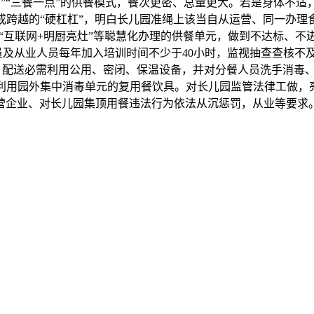
两点”“三餐一点”的供餐模式，餐次更密、总量更大。若是身体不
成跨越的“硬杠杠”，明白长儿园准绳上该当自从运营、同一办理
互联网+明厨亮灶”等聪慧化办理的供餐单元，做到不达标、不
员及从业人员每年加入培训时间不少于40小时，监视抽查查核不
时，配送必需利用公用、密闭、保温设备，并对分餐人员洗手消毒
利用园外集中消毒单元的复用餐饮具。对长儿园监管法律工做，亮
营企业、对长儿园集顶用餐违法行为依法从沉惩罚，从业等要求