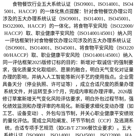
食物餐饮行业五大系统认证（ISO9001、ISO14001、ISO4
5001、HACCP）的一体化焦点提醒：针对食物餐饮办理公司
涉及的五大办理系统认证（ISO9001、ISO14001、ISO45001、
ISO22000、HACCP）的一体化，将食物平安风险（ISO22000/
HACCP）取、职业健康平安风险（ISO14001/45001）纳入同
一评估框架针对食物餐饮办理公司涉及的五大办理系统认证
（ISO9001、ISO14001、ISO45001、将食物平安风险（ISO220
00/HACCP）取、职业健康平安风险（ISO14001/45001）纳入
同一评估框架2025版修订标的目的：新增对“取诚信”的强制要
求，强化质量文化取组织、愿景的融合，明白天气变化对证量
办理的影响，并纳入人工智能等新兴手艺的使用指点。企业需
具备天分（停业执照、许可证等），成立合适尺度的质量办理
系统文件，并运转至多3个月，完成内审和办理评审。2026版
修订草案新增天气变化风险评估要求，明白外包过程节制，强
化绩效监测和办理评审的布局化。新版要求细化变动办理（如
工艺、设备变动）、外包勾当节制，并关心职业健康平安绩效
的量化评估。需成立风险阐发、环节节制点（CCP）及逃溯系
统，合适专项手艺规范（如GB/T 27306餐饮业要求）。五大
系统认证（ISO9001、ISO14001、ISO45001、ISO22000、HA