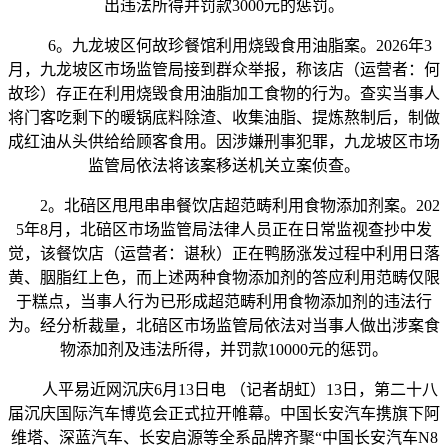
出违法所得并罚款3000元的惩罚。
6。九龙坡区何故珍餐馆利用烧毁食用油脂案。2026年3
月，九龙坡区市场监管局接到群众举报，称该店（运营者：何
故珍）存正在利用烧毁食用油脂加工食物的行为。查实当事人
将门客吃剩下的暖锅底料除渣、收集油脂、提炼熬制后，制做
成红油从头供给给顾客食用。因涉嫌刑事犯罪，九龙坡区市场
监管局依法将该案移送机关立案侦查。
2。北碚区甩甩串串餐饮店超范畴利用食物添加剂案。202
5年8月，北碚区市场监管局法律人员正在日常监视查抄中发
觉，该餐饮店（运营者：谌秋）正在鸭肠涨发过程中利用日落
黄、胭脂红上色，而上述两种食物添加剂的答应利用范畴仅限
于糕点，当事人行为已形成超范畴利用食物添加剂的违法行
为。经分析裁量，北碚区市场监管局依法对当事人做出涉案食
物添加剂及违法所得，并罚款10000元的惩罚。
人平易近网沉庆6月13日电 （记者胡虹）13日，第二十八
届沉庆国际汽车博览会正式拉开帷幕。中国长安汽车携旗下阿
维塔、深蓝汽车、长安启源等全系品牌齐聚“中国长安汽车N8