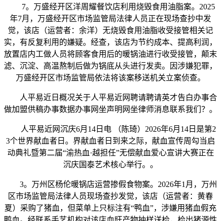
7。万盛经开区洋周耀餐饮店利用烧毁食用油脂案。2025
年7月，万盛经开区市场监管局法律人员正在现场查抄中发
觉，该店（运营者：余洋）无烧毁食用油脂收受接管相关记
实，有反复利用的嫌疑。经查，该店为节约成本、提高利润，
放置店内工做人员将顾客食用后的暖锅油进行收受接管，颠末
滤、沉淀、高温熬制后做为锅底从头进行发卖。因涉嫌犯罪，
万盛经开区市场监管局依法将该案移送机关立案侦查。
人平易近日概况关于人平易近网聘请聘请英才告白办事合
做加盟供稿办事数据办事网坐声明网坐律师消息联系我们？。
人平易近网沉庆6月14日电 （陈琦）2026年6月14日是第2
3个世界献血者日。界献血者日到来之际，献血宣传周勾当启
动典礼暨第二届“渝热血·越担任”无偿献血爱心宣讲大赛正在
沉庆国泰艺术核心举行。。
3。万州区杨伦暖锅店运营掺假食物案。2026年1月，万州
区市场监管局法律人员现场查抄发觉，该店（运营者：黄春
夏）采购了猪血，但菜单上只标注有“鸭血”，涉嫌用猪血假充
鸭血。经联系手艺机构对该店血旺产物抽样送检，检出猪源性