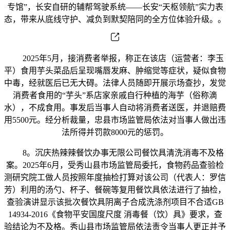
专馆”，长安自研的辅帮驾驶系统——长安“天枢领航”实力表
态，带来从底线守护、减负到默契陪同的全方位体验升级。。
2025年5月，接消费者举报，称正在该店（运营者：李玉
平）食用芋头菜品后呈现嘴唇发麻、肿缩觉等症状，疑似食物
中毒，经就医后已无大碍。法律人员随即开展示场查抄，发觉
消费者食用的“芋头”系店家亲戚自行种植的海芋（俗称滴
水），不成食用。事发后当事人自动将消费者送医，并退赔费
用5500元。经分析裁量，忠县市场监管局依法对当事人做出违
法所得并罚款8000元的惩罚。
8。沉庆热辣辣餐饮办事无限公司餐饮具清洗消毒不及格
案。2025年6月，受秀山县市场监管局委托，食物药品查验检
测研究院工做人员按照年度抽检打算对该公司（代表人：罗信
芳）利用的汤勺、杯子、餐碗等复用餐饮具依法进行了抽检，
查验演讲显示该批次餐饮具阴离子合成洗涤剂项目不合适GB
14934-2016《食物平安国度尺度 消毒餐（饮）具》要求，查
验结论为不及格。秀山县市场监管局依法责令当事人更正并予