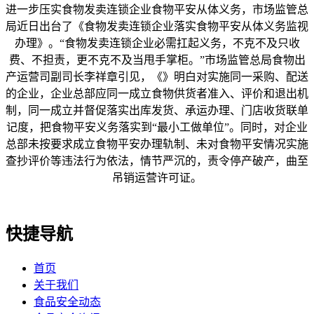
进一步压实食物发卖连锁企业食物平安从体义务，市场监管总
局近日出台了《食物发卖连锁企业落实食物平安从体义务监视
办理》。“食物发卖连锁企业必需扛起义务，不克不及只收
费、不担责，更不克不及当甩手掌柜。”市场监管总局食物出
产运营司副司长李祥章引见，《》明白对实施同一采购、配送
的企业，企业总部应同一成立食物供货者准入、评价和退出机
制，同一成立并督促落实出库发货、承运办理、门店收货联单
记度，把食物平安义务落实到“最小工做单位”。同时，对企业
总部未按要求成立食物平安办理轨制、未对食物平安情况实施
查抄评价等违法行为依法，情节严沉的，责令停产破产，曲至
吊销运营许可证。
快捷导航
首页
关于我们
食品安全动态