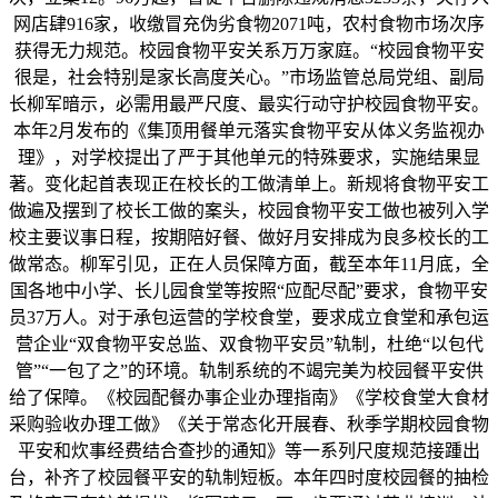
网店肆916家，收缴冒充伪劣食物2071吨，农村食物市场次序
获得无力规范。校园食物平安关系万万家庭。“校园食物平安
很是，社会特别是家长高度关心。”市场监管总局党组、副局
长柳军暗示，必需用最严尺度、最实行动守护校园食物平安。
本年2月发布的《集顶用餐单元落实食物平安从体义务监视办
理》，对学校提出了严于其他单元的特殊要求，实施结果显
著。变化起首表现正在校长的工做清单上。新规将食物平安工
做遍及摆到了校长工做的案头，校园食物平安工做也被列入学
校主要议事日程，按期陪好餐、做好月安排成为良多校长的工
做常态。柳军引见，正在人员保障方面，截至本年11月底，全
国各地中小学、长儿园食堂等按照“应配尽配”要求，食物平安
员37万人。对于承包运营的学校食堂，要求成立食堂和承包运
营企业“双食物平安总监、双食物平安员”轨制，杜绝“以包代
管”“一包了之”的环境。轨制系统的不竭完美为校园餐平安供
给了保障。《校园配餐办事企业办理指南》《学校食堂大食材
采购验收办理工做》《关于常态化开展春、秋季学期校园食物
平安和炊事经费结合查抄的通知》等一系列尺度规范接踵出
台，补齐了校园餐平安的轨制短板。本年四时度校园餐的抽检