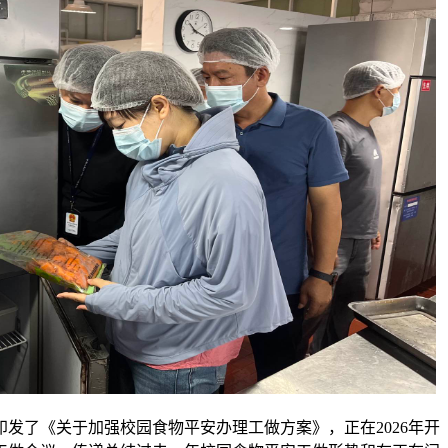
了《关于加强校园食物平安办理工做方案》，正在2026年开