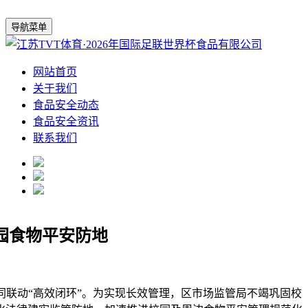
导航菜单
网站首页
关于我们
食品安全动态
食品安全资讯
联系我们
园食物平安防地
动“高效闭环”。为实现长效管理，区市场监管局不竭巩固校