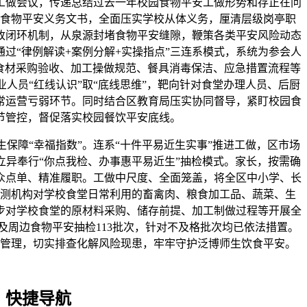
工做会议，传递总结过去一年校园食物平安工做形势和存正在问
食物平安义务文书，全面压实学校从体义务，厘清层级岗亭职
改闭环机制，从泉源封堵食物平安缝隙，鞭策各类平安风险动态
过“律例解读+案例分解+实操指点”三连系模式，系统为参会人
，食材采购验收、加工操做规范、餐具消毒保洁、应急措置流程等
人员“红线认识”取“底线思维”，靶向针对食堂办理人员、后厨
常运营亏弱环节。同时结合区教育局压实协同督导，紧盯校园食
节管控，督促落实校园餐饮平安底线。
障“幸福指数”。连系“十件平易近生实事”推进工做，区市场
立异奉行“你点我检、办事惠平易近生”抽检模式。家长，按需确
众点单、精准履职。工做中尺度、全面笼盖，将全区中小学、长
测机构对学校食堂日常利用的畜禽肉、粮食加工品、蔬菜、生
步对学校食堂的原材料采购、储存前提、加工制做过程等开展全
及周边食物平安抽检113批次，针对不及格批次均已依法措置。
管理，切实排查化解风险现患，牢牢守护泛博师生饮食平安。
快捷导航