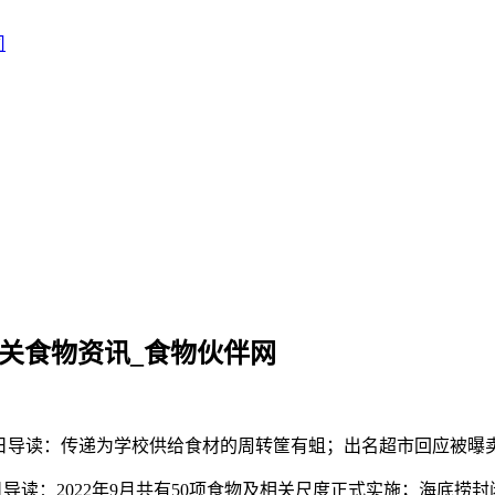
关食物资讯_食物伙伴网
读：传递为学校供给食材的周转筐有蛆；出名超市回应被曝卖过时
：2022年9月共有50项食物及相关尺度正式实施；海底捞封闭