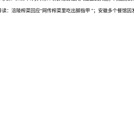
：涪陵榨菜回应“网传榨菜里吃出脚指甲 ”；安徽多个餐馆因发卖