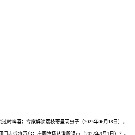
啤酒；专家解读荔枝蒂呈现虫子（2025年06月18日）。
门店或将沉启；庄园牧场从港股退市（2022年9月1日）？。