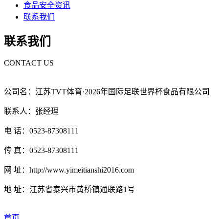
食品安全资讯
联系我们
联系我们
CONTACT US
公司名：江苏TVT体育·2026年国际足联世界杯食品有限公司
联系人：张经理
电 话：0523-87308111
传 真：0523-87308111
网 址：http://www.yimeitianshi2016.com
地 址：江苏省泰兴市黄桥镇通联路1号
首页