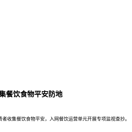
集餐饮食物平安防地
者收集餐饮食物平安，入网餐饮运营单元开展专项监视查抄。