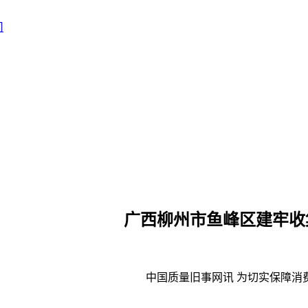
广西柳州市鱼峰区建牢收
中国质量旧事网讯 为切实保障消费