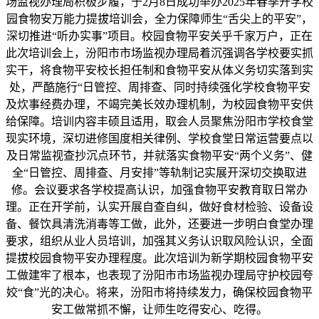
场监视办理局积极步履，于2月8日成功举办2025年春季开学校
园食物安万能力提拔培训会，全力保障师生“舌尖上的平安”，
深切推进“听办实事”项目。校园食物平安关乎千家万户，正在
此次培训会上，汾阳市市场监视办理局着沉强调各学校要实抓
实干，将食物平安校长担任制和食物平安从体义务切实落到实
处，严酷施行“日管控、周排查、同时持续强化学校食物平安
及炊事经费办理，不竭完美长效办理机制，为校园食物平安供
给保障。培训内容丰硕且适用，取会人员聚焦汾阳市学校食堂
现实环境，深切进修国度相关律例、学校食堂日常运营要点以
及日常监视查抄沉点环节，并就落实食物平安“两个义务”、健
全“日管控、周排查、月安排”等轨制记实展开深切交换取进
修。会议要求各学校提高认识，加强食物平安教育取日常办
理。正在开学前，认实开展自查自纠，做好食材检验、设备设
备、餐饮具清洗消毒等工做，此外，还要进一步明白食堂办理
要求，组织从业人员培训，加强其义务认识取风险认识，全面
提拔校园食物平安办理程度。此次培训为新学期校园食物平安
工做建牢了根本，也表现了汾阳市市场监视办理局守护校园夸
姣“食”光的决心。将来，汾阳市将持续发力，确保校园食物平
安工做常抓不懈，让师生吃得安心、吃得。