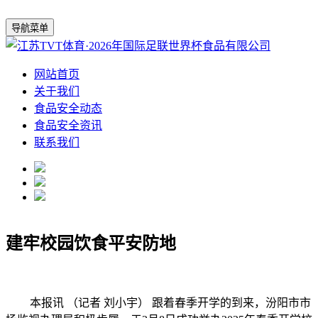
导航菜单
网站首页
关于我们
食品安全动态
食品安全资讯
联系我们
建牢校园饮食平安防地
本报讯 （记者 刘小宇） 跟着春季开学的到来，汾阳市市