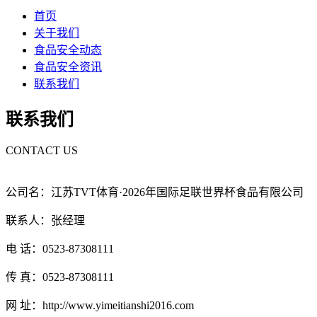
首页
关于我们
食品安全动态
食品安全资讯
联系我们
联系我们
CONTACT US
公司名：江苏TVT体育·2026年国际足联世界杯食品有限公司
联系人：张经理
电 话：0523-87308111
传 真：0523-87308111
网 址：http://www.yimeitianshi2016.com