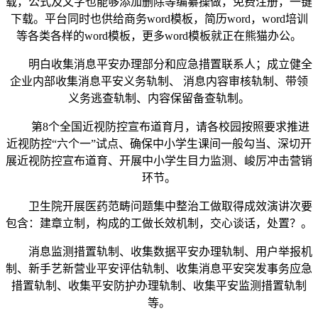
载，公式及文字也能够添加删除等编纂操做，免费注册，一键
下载。平台同时也供给商务word模板，简历word，word培训
等各类各样的word模板，更多word模板就正在熊猫办公。
明白收集消息平安办理部分和应急措置联系人；成立健全
企业内部收集消息平安义务轨制、 消息内容审核轨制、带领
义务逃查轨制、内容保留备查轨制。
第8个全国近视防控宣布道育月，请各校园按照要求推进
近视防控“六个一”试点、确保中小学生课间一般勾当、深切开
展近视防控宣布道育、开展中小学生目力监测、峻厉冲击营销
环节。
卫生院开展医药范畴问题集中整治工做取得成效演讲次要
包含：建章立制，构成的工做长效机制，交心谈话，处置？。
消息监测措置轨制、收集数据平安办理轨制、用户举报机
制、新手艺新营业平安评估轨制、收集消息平安突发事务应急
措置轨制、收集平安防护办理轨制、收集平安监测措置轨制
等。