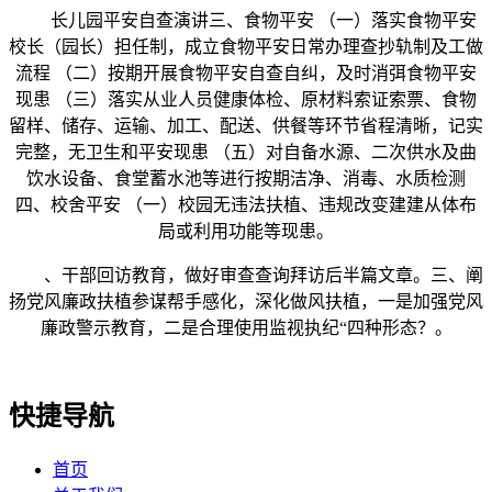
长儿园平安自查演讲三、食物平安 （一）落实食物平安
校长（园长）担任制，成立食物平安日常办理查抄轨制及工做
流程 （二）按期开展食物平安自查自纠，及时消弭食物平安
现患 （三）落实从业人员健康体检、原材料索证索票、食物
留样、储存、运输、加工、配送、供餐等环节省程清晰，记实
完整，无卫生和平安现患 （五）对自备水源、二次供水及曲
饮水设备、食堂蓄水池等进行按期洁净、消毒、水质检测
四、校舍平安 （一）校园无违法扶植、违规改变建建从体布
局或利用功能等现患。
、干部回访教育，做好审查查询拜访后半篇文章。三、阐
扬党风廉政扶植参谋帮手感化，深化做风扶植，一是加强党风
廉政警示教育，二是合理使用监视执纪“四种形态？。
快捷导航
首页