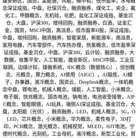
雄安新区，国资，氢能源，风能，碳中和，低市盈率，水电概
念深证成指，中盘，社保沉仓，融资融券，煤化工，央企，氟
化工，甲醇概念，无机硅，化肥，盐化工深证成指，基金沉
仓，大盘，沪深300，增持回购，融资融券，白酒，证金汇
金，国资，MSCI中国，高派息，低市盈率H股，深证成指，
中盘，增持回购，融资融券，智能家居，新能源车，高派息，
家用电器，汽车零部件，汽车热办理，热泵概念，低市盈率深
证成指，基金沉仓，中盘，沪深300，云计较，融资融券，大
数据，收集平安，人工智能，雄安新区，MSCI中国，工业互
联网，边缘计较，操做系统，IDC概念（数据核心），信创概
念，元概念，算力概念，AI使用（AIGC），AI锻炼，AI模
子，办事器，液冷概念，国资云，DeepSeek概念，一体机概
念中盘，锂电池，机械人概念，储能，人工智能，小米概念，
电子烟，快充概念，固态电池，钠电池，电池收受接管，AIP
C概念，智能眼镜，AI玩具，端侧AI深证成指，基金沉仓，大
盘，太阳能（光伏），融资融券，LED，机械人概念，5G，O
LED，芯片概念，小米概念，华为概念，柔性电子，3D打
印，PCB概念，激光概念，机械视觉，MLED，HJT电池，宁
德时代概念，光刻机，工业母机，液冷概念，新型工业化，贸