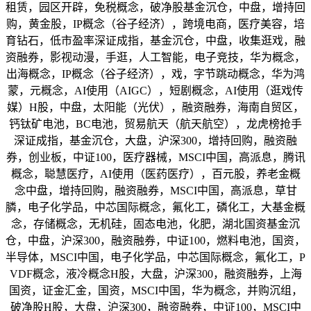
租赁，园区开辟，免税概念，破净股基金沉仓，中盘，增持回
购，黄金股，IP概念（谷子经济），跨境电商，医疗美容，培
育钻石，低市盈率深证成指，基金沉仓，中盘，收集逛戏，融
资融券，影视动漫，手逛，人工智能，电子竞技，华为概念，
出海概念，IP概念（谷子经济），戏，字节跳动概念，华为鸿
蒙，元概念，AI使用（AIGC），短剧概念，AI使用（逛戏传
媒）H股，中盘，太阳能（光伏），融资融券，海南自贸区，
钙钛矿电池，BC电池，贸易航天（航天航空），龙虎榜抢手
深证成指，基金沉仓，大盘，沪深300，增持回购，融资融
券，创业板，中证100，医疗器械，MSCI中国，高派息，腾讯
概念，聪慧医疗，AI使用（医药医疗），百元股，养老金概
念中盘，增持回购，融资融券，MSCI中国，高派息，草甘
膦，电子化学品，中芯国际概念，氟化工，磷化工，大基金概
念，存储概念，无机硅，固态电池，化肥，湖北国资基金沉
仓，中盘，沪深300，融资融券，中证100，燃料电池，国资，
半导体，MSCI中国，电子化学品，中芯国际概念，氟化工，P
VDF概念，液冷概念H股，大盘，沪深300，融资融券，上海
国资，证金汇金，国资，MSCI中国，华为概念，并购沉组，
破净股H股，大盘，沪深300，融资融券，中证100，MSCI中