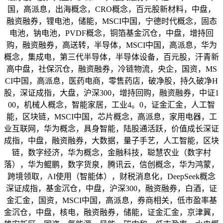
国，高派息，出海概念，CRO概念，百元股新材料，中盘，
融资融券，锂电池，储能，MSCI中国，宁德时代概念，固态
电池，钠电池，PVDF概念，铜箔基金沉仓，中盘，增持回
购，融资融券，高送转，半导体，MSCI中国，高派息，华为
概念，集成电，第三代半导体，半导体设备，百元股，汗青新
高中盘，社保沉仓，融资融券，冷链物流，央企，国资，MS
CI中国，高派息，医药电商，零售药店，破净股，持久破净H
股，深证成指，大盘，沪深300，增持回购，融资融券，中证1
00，机械人概念，智能家居，工业4。0，证金汇金，人工智
能，区块链，MSCI中国，芯片概念，高派息，家用电器，工
业互联网，华为概念，具身智能，陆股通活跃，价值成长深证
成指，中盘，融资融券，大数据，量子手艺，人工智能，区块
链，数字经济，华为概念，金融科技，聪慧农业（数字村
落），华为鲲鹏，数字货泉，腾讯云，信创概念，华为鸿蒙，
跨境领取，AI使用（智能体），财税消息化，DeepSeek概念
深证成指，基金沉仓，中盘，沪深300，融资融券，白酒，证
金汇金，国资，MSCI中国，高派息，券商相关，低市盈率基
金沉仓，中盘，核电，融资融券，储能，证金汇金，京津冀，