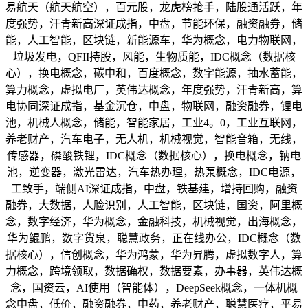
易航天（航天航空），百元股，龙虎榜抢手，陆股通活跃，年
度强势，汗青新高深证成指，中盘，节能环保，融资融券，储
能，人工智能，区块链，新能源车，华为概念，电力物联网，
垃圾发电，QFII持股，风能，生物质能，IDC概念（数据核
心），换电概念，碳中和，百度概念，数字能源，抽水蓄能，
算力概念，虚拟电厂，英伟达概念，年度强势，汗青新高，算
电协同深证成指，基金沉仓，中盘，物联网，融资融券，锂电
池，机械人概念，储能，智能家居，工业4。0，工业互联网，
养老财产，汽车电子，无人机，机械视觉，智能音箱，无线，
传感器，磷酸铁锂，IDC概念（数据核心），换电概念，钠电
池，逆变器，激光雷达，汽车热办理，热泵概念，IDC电源，
工致手，端侧AI深证成指，中盘，铁基建，增持回购，融资
融券，大数据，人脸识别，人工智能，区块链，国资，阿里概
念，数字经济，华为概念，金融科技，机械视觉，出海概念，
华为鲲鹏，数字货泉，聪慧政务，正在线办公，IDC概念（数
据核心），信创概念，华为鸿蒙，华为昇腾，虚拟数字人，算
力概念，跨境领取，数据确权，数据要素，办事器，英伟达概
念，国资云，AI使用（智能体），DeepSeek概念，一体机概
念中盘，低价，融资融券，中药，养老财产，聪慧医疗，平易