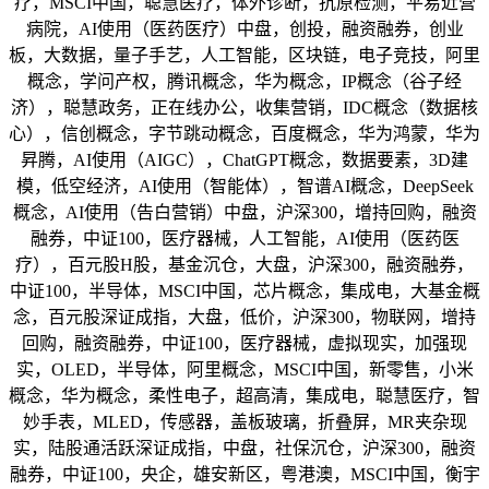
疗，MSCI中国，聪慧医疗，体外诊断，抗原检测，平易近营
病院，AI使用（医药医疗）中盘，创投，融资融券，创业
板，大数据，量子手艺，人工智能，区块链，电子竞技，阿里
概念，学问产权，腾讯概念，华为概念，IP概念（谷子经
济），聪慧政务，正在线办公，收集营销，IDC概念（数据核
心），信创概念，字节跳动概念，百度概念，华为鸿蒙，华为
昇腾，AI使用（AIGC），ChatGPT概念，数据要素，3D建
模，低空经济，AI使用（智能体），智谱AI概念，DeepSeek
概念，AI使用（告白营销）中盘，沪深300，增持回购，融资
融券，中证100，医疗器械，人工智能，AI使用（医药医
疗），百元股H股，基金沉仓，大盘，沪深300，融资融券，
中证100，半导体，MSCI中国，芯片概念，集成电，大基金概
念，百元股深证成指，大盘，低价，沪深300，物联网，增持
回购，融资融券，中证100，医疗器械，虚拟现实，加强现
实，OLED，半导体，阿里概念，MSCI中国，新零售，小米
概念，华为概念，柔性电子，超高清，集成电，聪慧医疗，智
妙手表，MLED，传感器，盖板玻璃，折叠屏，MR夹杂现
实，陆股通活跃深证成指，中盘，社保沉仓，沪深300，融资
融券，中证100，央企，雄安新区，粤港澳，MSCI中国，衡宇