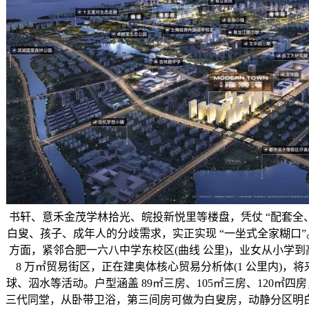
书轩、意禾金茂学林拾光、皖投新悦里等楼盘，凭仗 “配套全
白叟、孩子、成年人的分歧需求，实正实现 “一坐式全家糊口”。招
方面，紧邻合肥一六八中学东校区(曲线 公里)，业女从小学到
8 万㎡贸易街区，正在建奥体核心贸易分析体(1 公里内
球、泅水等活动。户型涵盖 89㎡三房、105㎡三房、120㎡四房
三代同堂，从卧带卫浴，第三间房可做为白叟房，动静分区明