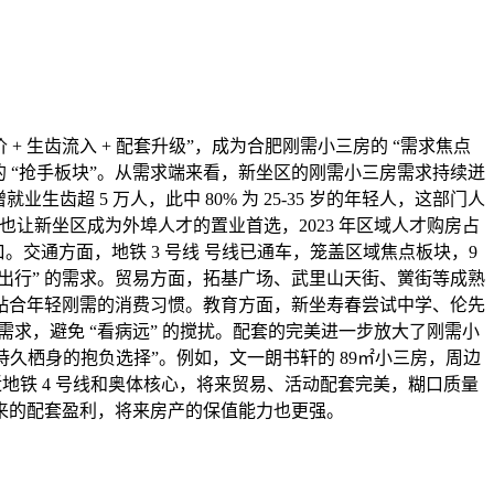
 + 生齿流入 + 配套升级”，成为合肥刚需小三房的 “需求焦点
的 “抢手板块”。从需求端来看，新坐区的刚需小三房需求持续迸
齿超 5 万人，此中 80% 为 25-35 岁的年轻人，这部门人
 也让新坐区成为外埠人才的置业首选，2023 年区域人才购房占
。交通方面，地铁 3 号线 号线已通车，笼盖区域焦点板块，9
出行” 的需求。贸易方面，拓基广场、武里山天街、黉街等成熟
贴合年轻刚需的消费习惯。教育方面，新坐寿春尝试中学、伦先
求，避免 “看病远” 的搅扰。配套的完美进一步放大了刚需小
持久栖身的抱负选择”。例如，文一朗书轩的 89㎡小三房，周边
近地铁 4 号线和奥体核心，将来贸易、活动配套完美，糊口质量
来的配套盈利，将来房产的保值能力也更强。