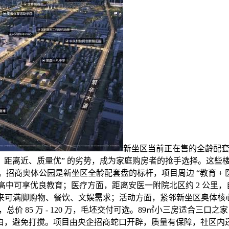
新坐区当前正在售的全龄配套
、距离近、质量优” 的劣势，成为家庭购房者的抢手选择。这
商奥体公园是新坐区全龄配套盘的标杆，项目周边 “教育 + 医疗 
高中可享优良教育；医疗方面，距离安医一附院北区约 2 公里，
)，将来可满脚购物、餐饮、文娱需求；活动方面，紧邻新坐区奥体
，总价 85 万 - 120 万，毛坯交付可选。89㎡小三房适合三口
白，避免打搅。项目由央企招商蛇口开辟，质量有保障，社区内