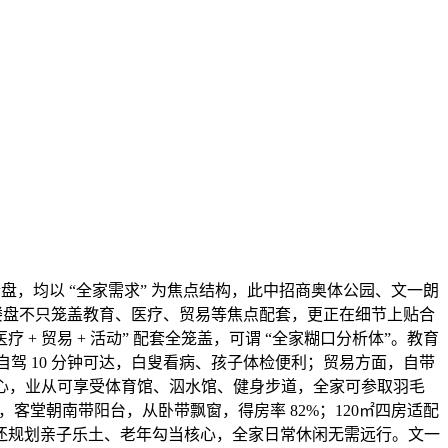
盘，均以 “全家需求” 为焦点结构，此中招商奥体公园、文一朗
些楼盘不只笼盖教育、医疗、贸易等焦点配套，更正在细节上贴合
+ 贸易 + 活动” 配套全笼盖，可谓 “全家糊口分析体”。教育
自驾 10 分钟可达，白叟看病、孩子体检便利；贸易方面，自带
核心，业从可享受体育馆、泅水馆、健身步道，全家可参取羽毛
之家，客堂朝南带阳台，从卧带飘窗，得房率 82%；120㎡四房适配
还规划亲子乐土、老年勾当核心，全家日常休闲无需远行。文一