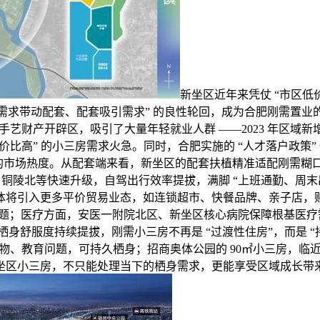
新坐区近年来凭仗 “市区低价
需求带动配套、配套吸引需求” 的良性轮回，成为合肥刚需置业
财产开辟区，吸引了大量年轻就业人群 ——2023 年区域新增就业生
性价比高” 的小三房需求火急。同时，合肥实施的 “人才落户政策”
三房的市场热度。从配套端来看，新坐区的配套扶植精准适配刚需糊口
、铜陵北等快速升级，自驾出行效率提拔，满脚 “上班通勤、周末
体将引入更多平价贸易业态，如连锁超市、快餐品牌、亲子店，
；医疗方面，安医一附院北区、新坐区核心病院保障根基医疗需
舒服度持续提拔，刚需小三房不再是 “过渡性住房”，而是 “
物、教育问题，可持久栖身；招商奥体公园的 90㎡小三房，临
坐区小三房，不只能处理当下的栖身需求，更能享受区域成长带