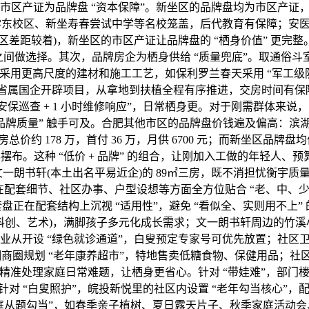
，市区产证为品牌盘 “资本保障”。新坐区的品牌盘均为市区产
中学东校区、新坐寿春尝试中学等名校笼盖，后代教育有保障；
区差距较着)，新坐区的市区产证让品牌盘的 “栖身价值” 更完
本” 之间做选择。其次，品牌房企为栖身供给 “质量兜底”。取通
采用更高尺度的建材和施工工艺，如保利罗兰春天采用 “军工级
省属国企开辟项目，从拿地到扶植全程有序推进，交房时间有保障
安保巡查 + 1 小时维修响应”，日常栖身更。对于刚需群体来说
牌质量” 触手可及。合肥其他市区的品牌盘价钱遍及偏高：滨湖新区央
总价约 178 万，首付 36 万，月供 6700 元；而新坐区品牌盘均价仅 1 
月供的一半摆布。这种 “低价 + 品牌” 的组合，让刚加入工做的年
文一朗书轩(本土出名平易近企)的 89㎡三房，既不消担忧衡宇质
更正在配套细节、社区办事、户型设想等方面全方位贴合 “老、中、少”
正在配套结构上沉视 “适用性”，避免 “看似全、实则用不上” 
科创、艺术)，满脚孩子多元化成长需求；文一朗书轩周边的竹溪小
坐区业从开设 “绿色就诊通道”，白叟预定专家号可优先放置；社区
荃湖商圈规划 “老年康养超市”，特地售卖低糖食物、保健用品；
精准处理家庭日常难题，让栖身更省心。针对 “带娃难”，部门
；针对 “白叟照护”，皖投新悦里的社区内设置 “老年勾当核心
家庭从题勾当”，如春季亲子植树、夏日露天片子、秋季家庭活动