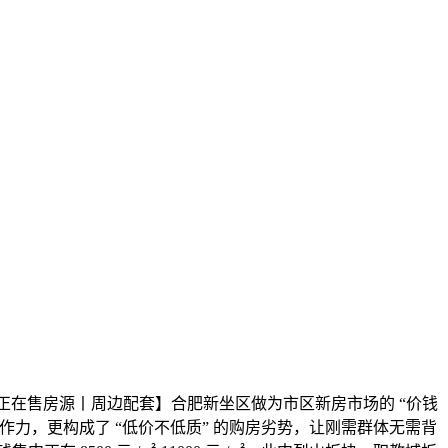
在售房源丨周边配套】合肥新坐区做为市区新房市场的 “价钱
作力，更构成了 “低价不低质” 的购房劣势，让刚需群体无需背