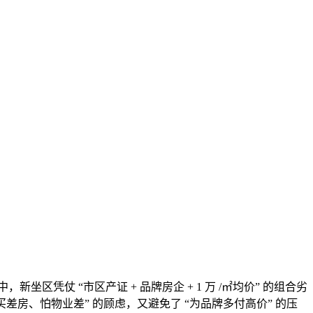
新坐区凭仗 “市区产证 + 品牌房企 + 1 万 /㎡均价” 的组合劣
差房、怕物业差” 的顾虑，又避免了 “为品牌多付高价” 的压