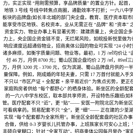
力，实正实现 “用刚需预算，享品牌质量” 的置业方针。起首
地铁 3 号线 号线中转焦点商圈，通勤效率不打折；一六八
板块的品牌盘(如长丰北城的部门央企盘，教育、医疗资本取市
能享受市区地铁、名校资本，业从无需正在 “品牌” 和 “资
资金实力、物业办事上有显著劣势：建建质量上，央企国企多
力上，央企国企资金链不变，无烂尾风险，如皖投新悦里做为
响应速度远超通俗物业，招商奥体公园的物业可实现 “24 小时
诸多麻烦，如衡宇质量问题、物业等。最初，1 万 /㎡均价让 “品
付 46 万，月供 8700 元；蜀山区国企盘均价 2 万 /㎡，89㎡三房
万，月供 3200 元 - 3700 元，仅为滨湖、蜀山品牌盘
量保障。例如，刚成婚的年轻夫妻，只需 17 万首付就能入手
不只以 “市区产证 + 全配套 + 亲平易近价” 为焦点劣势，
家庭购房者供给 “每个都舒心” 的栖身体验。新坐区的全龄配套盘
的一六八中学东校区，取本部共享师资，开设特色乐趣班(如
管。医疗配套不只 “近”，更 “贴”—— 安医一附院北区为新
可看病拿药。贸易配套不只 “全”，更 “细”—— 正在建的少
实现 “每个配套都为全家所用”。新坐区全龄配套盘的社区办事
合做，供给 0-3 岁婴长儿托管办事，上班族家长可安心上班
丰硕白叟糊口；针对 “全家互动”，招商奥体公园每月举办 “