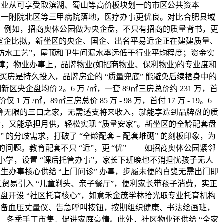
证，业从可享受取滨湖、蜀山等高价板块划一的市区公共资本 ——
安医一附院北区等三甲病院落地，医疗办事更优良。对比合肥县域
整。例如，招商奥体公园做为央企盘，不只有招商的质量背书，更
俗斗室企比拟，新坐区的央企、国企、出名平易近企正在建建质量、
防水工艺”，屋顶和卫生间漏水率远低于行业平均程度；资金实
；物业办事上，品牌物业(如招商物业、保利物业)的专业度和
，买房是持久投入，品牌房企的 “质量兜底” 能避免后续栖身中的
企盘均价 2。6 万 /㎡，一套 89㎡三房总价约 231 万，首
万 /㎡，89㎡三房总价 85 万 - 98 万，首付 17 万 - 19。6
轻人、预算无限的三口之家，无需透支将来收入，就能享遭到品牌盘的质
量，又能承担月供，轻松实现 “质量安家”。新坐区的全龄配套盘
 的分歧需求，打破了 “全龄配套 = 配套堆砌” 的刻板印象，为
的问题。教育配套不只 “近”，更 “优”—— 如招商奥体公园紧邻
学，设置 “课后托管办事”，家长下班晚也不消担忧孩子无人
卫生办事核心供给 “上门问诊” 办事，步履未便的白叟无需出门即
社区贸易引入 “儿童剃头、亲子餐厅”，便利家长带孩子消费，实正
楼盘开设 “社区托育核心”，如意禾金茂学林拾光取专业托育机构
”，配备血压丈量仪、告急呼叫按钮，按期组织健康、书法绘画班，
会、冬季手工市集，促进家庭豪情。此外，社区物业还供给 “全家