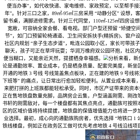
便当办事”，如代收快递、家电维修、家政预定，以至帮手接
年”。针对三口之家，89㎡-95㎡三房采用 “动静分区”
留书桌，满脚进修需求。针对三代同堂，110㎡-125㎡四房设
宽敞，可容纳全家会餐、看电视。部门户型还预留 “矫捷空间
节”，如门口预留轮椅通道、卫生间安拆扶手(精拆房)、窗
社区内规划 “亲子生态步道”，毗连公园取小区，家长可带孩
聊天，孩子可正在草坪玩耍；华润万橡府双公园环抱，社区内
便当糊口，又能亲近天然，提拔栖身幸福感。
分析来看，新
论是通勤效率、置业成本，仍是栖身质量、配套完美度，新坐
开通的地铁 3 号线 号线笼盖焦点板块，正在建的地铁 9 
下班等” 的痛点，让日常出行愈加轻松便利。从置业成本来看，1 万
来肥打拼的上班族都能轻松承受。同时，市区产证带来的资本劣
正在售地铁盘数量充脚，品牌房企云集，户型涵盖刚需、刚改
书轩的刚需敌对，每一个楼盘都有其焦点亮点，通勤族可按照本
区的区域价值将持续提拔，地铁盘的保值增值能力也将进一步
业选择。最初，成心向的通勤族购房者，优先选择 “地铁口 1 
铁线楼盘，例如正在政务区工做可优先考虑地铁 4 号线沿线