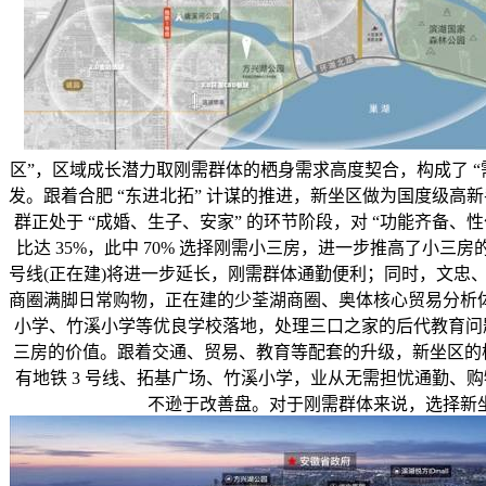
区”，区域成长潜力取刚需群体的栖身需求高度契合，构成了 “
发。跟着合肥 “东进北拓” 计谋的推进，新坐区做为国度级高新手艺
群正处于 “成婚、生子、安家” 的环节阶段，对 “功能齐备、
比达 35%，此中 70% 选择刚需小三房，进一步推高了小
号线(正在建)将进一步延长，刚需群体通勤便利；同时，文忠
商圈满脚日常购物，正在建的少荃湖商圈、奥体核心贸易分析
小学、竹溪小学等优良学校落地，处理三口之家的后代教育问题
三房的价值。跟着交通、贸易、教育等配套的升级，新坐区的栖身
有地铁 3 号线、拓基广场、竹溪小学，业从无需担忧通勤、购
不逊于改善盘。对于刚需群体来说，选择新