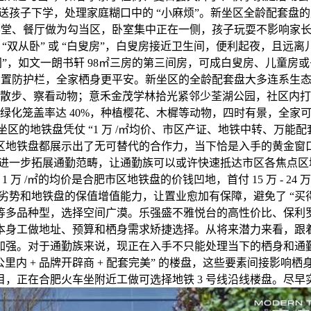
送孩子下学，处理家庭糊口中的 “小麻烦”。新坐区全龄配套盘的
 设想，客堂、餐厅做为勾当区，卧室集中正在一侧，孩子玩耍不影响
想 “双从卧” 或 “白叟房”，白叟房接近卫生间，便利起夜，
”，如文一朗书轩 98㎡三房的第三间房，可成白叟房、儿童房
户设置防护栏，全家栖身更平安。新坐区的全龄配套盘大多连系生
子散步、察看动物；意禾金茂学林拾光紧邻少荃湖公园，社区内打
绿化笼盖率达 40%，种植樱花、木樨等动物，四时有景，全家
坐区的地铁盘凭仗 “1 万 /㎡均价、市区产证、地铁中转、万能
区地铁盘都展示出了无可替代的合作力，当下恰是入手的黄金窗
号线将进一步拓展通勤范畴，让通勤族可以或许快速抵达市区各焦点
 /㎡的均价是合肥市区地铁盘的价钱凹地，首付 15 万 - 24
势和地铁盘的保值增值能力，让置业愈加有保障，避免了 “买
等多品种型，选择空间广漠。乐强盛不雅悦台的高性价比、保利
身工做地址、预算和栖身需求矫捷选择。从将来潜力来看，跟着
加强。对于通勤族来说，现正在入手不只能处理当下的栖身和通
公里内 + 品牌开辟商 + 配套完美” 的楼盘，这些要素间接
项目，正在合肥火车坐附近工做可选择地铁 3 号线沿线楼盘。尽