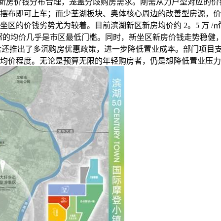
钱分布合理，笼盖分歧购房需求。刚需从力户型对应的价钱集中正在 8
0 万摆布即可上车；而少荃湖板块、奥体核心周边的改善型房源，价钱稍高至
价钱劣势尤为较着。目前滨湖新区新房均价约 2。5 万 /㎡，蜀山区
区 1 万 /㎡的均价几乎是市区最低门槛。同时，新坐区新房价钱
楼盘还推出了多沉购房优惠政策，进一步降低置业成本。部门项
均价程度。无论是预算无限的年轻购房者，仍是想降低置业压力