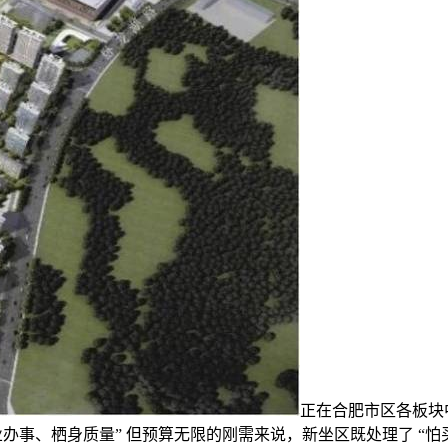
正在合肥市区各板块中，
业办事、栖身质量” 但预算无限的刚需来说，新坐区既处理了 “怕买