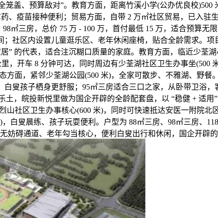
全笼盖、预算敌对”。教育方面，距离竹溪小学(公办优良校)500
拿药、疫苗接种便利；贸易方面，自带 2 万㎡社区贸易，已入驻生
98㎡三房，总价 75 万 - 100 万，首付最低 15 万，适
；社区内设置儿童逛乐区、老年休闲座椅，贴合全龄需求。项目距离
居” 的代表，适合注沉糊口质量的家庭。教育方面，临近少荃湖小学(
里，开车 8 分钟可达，同时周边有少荃湖社区卫生办事坐(500
面，紧邻少荃湖公园(500 米)，全家可散步、不雅湖、野餐。户
新风系统，白叟孩子栖身更舒服；95㎡三房适合三口之家，从卧带卫
，皖投新悦里做为国企开辟的全龄配套盘，以 “稳健 + 适用” 
烈山社区卫生办事核心(600 米)，同时可快速抵达安医一附院北区(
)，白叟晨练、孩子玩耍便利。户型为 88㎡三房、98㎡三房、11
无妨碍通道、老年勾当核心，便利白叟出行和休闲，国企开辟的