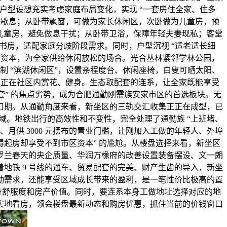
户型设想充实考虑家庭布局变化，实现 “一套房住全家、住多
家长歇息；从卧带飘窗，可做为家长休闲区，次卧做为儿童房，预
且远离儿童房，避免做息干扰；从卧带卫浴，保障年轻夫妻现私；客堂
或书房，适配家庭分歧阶段需求。同时，户型沉视 “适老适长细
态资本，为全家供给休闲放松的场合。光合丛林紧邻学林公园，
制 “滨湖休闲区”，设置亲程度台、休闲座椅，白叟可晒太阳、
可正在社区内赏花、健身。生态取配套的连系，让全家既能享受
配套” 的焦点劣势，成为合肥通勤刚需族安家市区的首选板块。无
口期。从通勤角度来看，新坐区的三轨交汇收集正正在成型，已
区域。地铁出行的高效性和不变性，完全处理了通勤族 “上班堵、
 万、月供 3000 元摆布的置业门槛，让刚加入工做的年轻人、外埠
得起房却享受不到市区资本” 的尴尬。从楼盘选择来看，新坐区
罗兰春天的央企质量、华润万橡府的改善设置装备摆设、文一朗
地铁 9 号线的通车、贸易配套的完美、财产生齿的导入，新坐
勤需求，还能享受区域成长带来的盈利，是一笔性价比极高的置
影响栖身舒服度和房产价值。同时，要连系本身工做地址选择对应的地
早实地看房，领会楼盘最新动态和购房优惠，抓住当前的价钱窗口