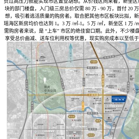
负过高压力就能实现市区置业胡想。从价钱区间来看，新坐区新房价
块的部门楼盘，入门级三房总价仅需 80 万 - 90 万，首付 2
想，吸引着逃活质量的购房者。取合肥其他市区板块比拟，新坐区的
瑶海区新房均价也达到 1。3 万 /㎡-1。5 万 /㎡，新坐
需购房者来说，是 “上车” 市区的绝佳窗口期。此外，不少
享受总价曲减、送车位利用权等优惠，现实购房成本以至低于