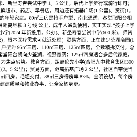
 米、新坐寿春尝试中学 1。5 公里，后代上学步行或骑行即可；
鲜超市、药店、早餐店，周边还有拓基广场(1 公里)、黉街(1。
合预算无限的年轻家庭。89㎡三房是抢手户型，南北通透，客堂取阳台相
地铁 3 号线 公里，成年人通勤便利，实正实现 “孩子上学
2024 年新投用，公办)、新坐寿春尝试中学(600 米)，师资
 米)，根本医疗需求可就近处理；贸易方面，正在建少荃湖商圈(1
型为 95㎡三房、110㎡三房、125㎡四房，全数精拆交付，总
浴，客堂阳台朝向少荃湖，视野宽阔；125㎡四房适合多后代家庭，
为焦点劣势。教育方面，距离伦先小学(合肥九中教育集团)300
2。5 公里)；贸易方面，距离拓基广场 2 公里，社区自带便当
8㎡四房，毛坯交付。88㎡三房得房率 83%，全明设想，每个房
建建质量和物业办事，让全家栖身更。