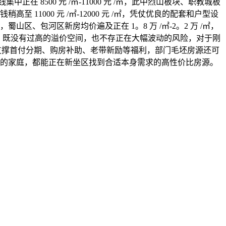
500 元 /㎡-11000 元 /㎡，此中烈山板块、职教城板
 11000 元 /㎡-12000 元 /㎡，凭仗优良的配套和户型设
、包河区新房均价遍及正在 1。8 万 /㎡-2。2 万 /㎡，
走势稳健，既没有过高的溢价空间，也不存正在大幅波动的风险，对于刚
目支撑首付分期、购房补助、老带新励等福利，部门毛坯房源还可
的家庭，都能正在新坐区找到合适本身需求的高性价比房源。