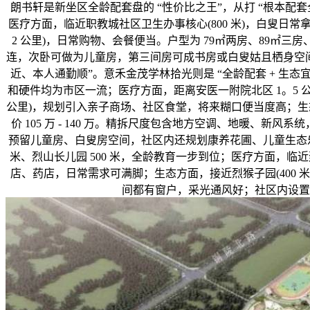
朗书轩是新坐区全龄配套盘的 “性价比之王”，从打 “根本配套
医疗方面，临近职教城社区卫生办事核心(800 米)，白叟日常
2 公里)，日常购物、会餐便当。户型为 79㎡两房、89㎡三房、
连，次卧可做为儿童房，第三间房可成书房或白叟姑且栖身空间
近、本人通勤顺”。意禾金茂学林拾光则是 “全龄配套 + 生态宜
和硬件均为市区一流；医疗方面，距离安医一附院北区 1。5 公
公里)，规划引入亲子商场、社区食堂，将来糊口便当度高；生态方
价 105 万 - 140 万。精拆尺度包含地方空调、地暖、
预留儿童房、白叟房空间，社区内还规划康养花圃、儿童生态乐土
米、烈山长儿园 500 米，全龄教育一步到位；医疗方面，临近
店、药店，日常需求可满脚；生态方面，接近烈猴子园(400 米
间都有窗户，采光通风好；社区内设置