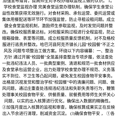
加强宣布道育，提高师生对学校办理取监视工做的认识。 1。
学校食堂监视办理 完美食堂运营办理轨制，确保学生食堂公
益性政策获得无效施行。对食材采购、承包运营、委托运营或
集体用餐配送等环节环节加强监管，防止寻租设租问题。成立
健全食堂监视机制，激励师生参取监视，及时发觉问题并整
改。确保校服质量达标。对校服采购过程进行全程监视，防止
暗箱操做、表里等问题。成立校服质量反馈机制，对不及格校
服进行逃责并整改。哈巴河县阿克齐镇长儿园“校园餐”不正之
风及 问题专项整治工做方案。环绕以下内容编纂：一、整治
方针 通过开展“校园餐”全笼盖排查整治专项步履，依法查处
一批违纪违法人员、一批典型案例、清退和规范一批食材供应
及食堂承包运营企业，出力处理学校食堂办理不规范、义务落
实不到位、不卫生等凸起问题，避免发生校园食物平安事务。
出格是沉视发觉和整治学校“校园餐”中的清廉问题、问题、做
风问题，通过庄重查处违规违纪违法和失职失责等行为，鞭策
处理事关校园食物平安、供餐质量、就餐费用等师生关怀关心
问题，以实的出入核算进行优化，确保出入数据的精确性。
②加强月度出入核算的监视和审查，确保核算成果实正在反映
出入节余进行清理，削减资金沉淀。 (3)确保食物平安 ， ①各