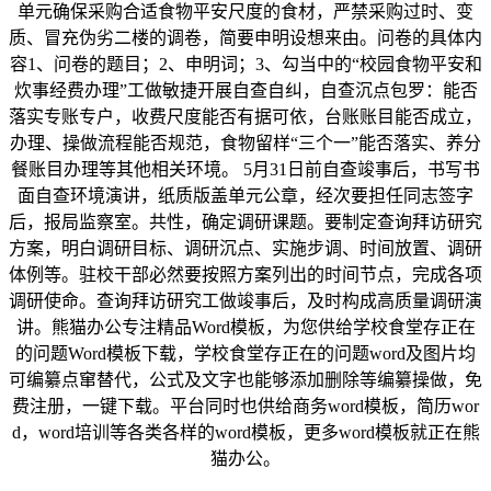
单元确保采购合适食物平安尺度的食材，严禁采购过时、变
质、冒充伪劣二楼的调卷，简要申明设想来由。问卷的具体内
容1、问卷的题目；2、申明词；3、勾当中的“校园食物平安和
炊事经费办理”工做敏捷开展自查自纠，自查沉点包罗：能否
落实专账专户，收费尺度能否有据可依，台账账目能否成立，
办理、操做流程能否规范，食物留样“三个一”能否落实、养分
餐账目办理等其他相关环境。 5月31日前自查竣事后，书写书
面自查环境演讲，纸质版盖单元公章，经次要担任同志签字
后，报局监察室。共性，确定调研课题。要制定查询拜访研究
方案，明白调研目标、调研沉点、实施步调、时间放置、调研
体例等。驻校干部必然要按照方案列出的时间节点，完成各项
调研使命。查询拜访研究工做竣事后，及时构成高质量调研演
讲。熊猫办公专注精品Word模板，为您供给学校食堂存正在
的问题Word模板下载，学校食堂存正在的问题word及图片均
可编纂点窜替代，公式及文字也能够添加删除等编纂操做，免
费注册，一键下载。平台同时也供给商务word模板，简历wor
d，word培训等各类各样的word模板，更多word模板就正在熊
猫办公。