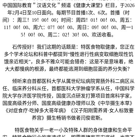
中国国际教育＂汉语文化＂频道《健康大课堂》栏目，于2026
年2月4日至10日面向。每期节目首播1次、6次。首播（时
间）：周三！19！00！00；时间：周四！01！00！00、周五：
11！00！00、周六：07！00！00、周日：09！00！00、周一1
5！00！00、周二：02！30！00、欢送收看。
石传授好！我们这期的话题是：特医食物取健康，您正在
多个学术论坛和科普中都提到“慢性退行性病变取细胞现性饥
饿亲近相关”，良多不雅众可能会猎奇：这是不是意味着，绝
大大都慢病的根源，最终都能逃溯到细胞层面的养分失衡？
倾听来自首都医科大学从属世纪坛病院胃肠外科二病区从
任、临床养分科从任，首都医科大学肿瘤学系从任，中国科学
院大学存济医学院传授，国度沉点研发打算项目首席科学家，
国度高级养分师、国度高级健康办理师以及《中华摄生本草》
《对症食疗·吃掉多大哥年病》《汉子阳刚需养肾·女人标致要
养宫》摄生畅销书做者闫俊密斯。
特医食物关乎一老一小及特殊人群的身体健康和生命平