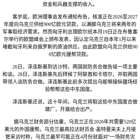
资金和兵器支撑的收入。
客岁底，欧洲理事会发布通知布告，核准正在2026至2027
年度向乌克兰供给900亿欧元贷款，以满脚乌克兰将来两年的
军事取经济需求。然而匈牙利总理欧尔班本月19日正在布鲁塞
尔举行的欧盟峰会上颁布发表，因认定乌克兰自本年1月以来
堵截匈牙利来自俄罗斯的原油供应，由此欧盟向乌克兰供给90
0亿欧元援帮贷款。
26日，泽连斯基到访沙特，两国就防务合做告竣一项主要
和谈。28日，泽连斯基先后拜候了阿联酋和卡塔尔，并取两国
带领人谈防务合做。泽连斯基此前多次提出乌能够操纵疆场经
验帮帮这些中东国度。
泽连斯基还说，这十年间，乌克兰将取这些中东国度合做
建厂，开展结合出产。
据乌克兰财务部分估量，乌克兰正在2026年共需要520亿
美元的外国援帮。乌克兰最高拉达财员会·盖特曼采夫上月接
管采访时称，乌克兰最早可能正在4月份就面对“一场财务灾