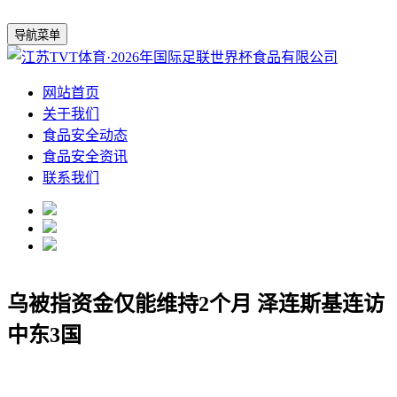
导航菜单
网站首页
关于我们
食品安全动态
食品安全资讯
联系我们
乌被指资金仅能维持2个月 泽连斯基连访
中东3国