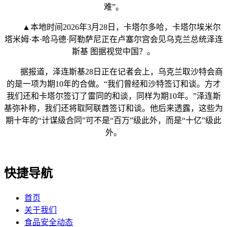
难”。
▲本地时间2026年3月28日，卡塔尔多哈，卡塔尔埃米尔
塔米姆·本·哈马德·阿勒萨尼正在卢塞尔宫会见乌克兰总统泽连
斯基 图据视觉中国？。
据报道，泽连斯基28日正在记者会上，乌克兰取沙特会商
的是一项为期10年的合做。“我们曾经和沙特签订和谈。方才
我们还和卡塔尔签订了雷同的和谈，同样为期10年。”泽连斯
基弥补称，我们还将取阿联酋签订和谈。他后来透露，这些为
期十年的“计谋级合同”可不是“百万”级此外，而是“十亿”级此
外。
快捷导航
首页
关于我们
食品安全动态