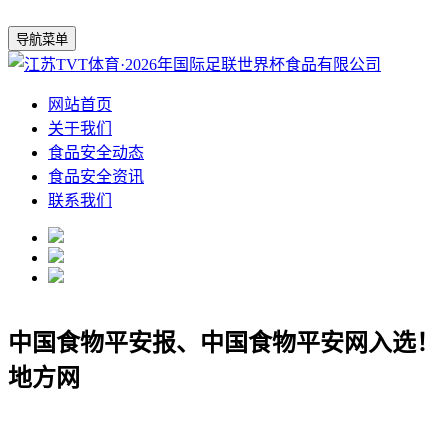
导航菜单
网站首页
关于我们
食品安全动态
食品安全资讯
联系我们
中国食物平安报、中国食物平安网入选！
地方网