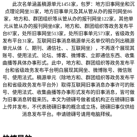
此次名单涵盖稿源单元1451家，包罗：地方旧事网坐和沉
点理论网坐31家，地方旧事单元及其从管从办的报刊网坐86
家，地方和、群团组织等从管从办的报刊网坐122家，其他单
元从管从办的报刊网坐8家，地方和、群团组织等政务发布平
台87家，处所旧事网坐513家，处所旧事单元573家，省级政务
发布平台31家。互联网旧事消息稿源单元名单仅明白列出稿源
单元从体（、期刊、通信社、、互联网坐），不再逐个展现其
账号、使用法式、论坛、博客、微博客、立即通信东西、收集
曲播等具体办事形式。此中，地方和、群团组织等政务发布平
台和省级政务发布平台明白展现其网坐、微博账号、微信账
号、使用法式。稿源单元（除地方和、群团组织等政务发布平
台和省级政务发布平台外）取得互联网旧事消息办事许可的账
号、使用法式、收集曲播等办事形式发布的旧事消息，皆可做
为旧事消息转载来历。本文为磅礴号做者或机构正在磅礴旧事
上传并发布，不代表磅礴旧事的概念或立场，磅礴旧事仅供给
消息发布平台。申请磅礴号请用电脑拜候。