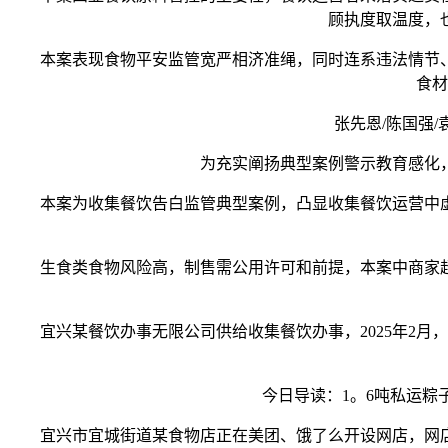
顾执度取温度，
本案表现食物平安监管宽严相济准绳，同时连系违法情节、
食材
张先恩/陈国强/袁其朋
为充实阐扬典型案例警示教育感化，
本案为收集餐饮告白监管典型案例，凸显收集餐饮运营中虚
生食类食物风险高，制售需公用许可和前提，本案中商家超
宜兴某餐饮办事无限公司供给收集餐饮办事，2025年2月
今日导读：1。6吨私运粽子被查
宜兴市宜城街道某食物店正在美团、饿了么开设网店，网店发