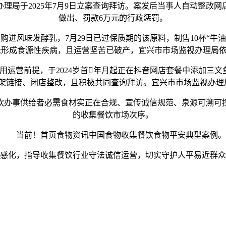
理局于2025年7月9日立案查询拜访。案发后当事人自动整改
做出、罚款6万元的行政惩罚。
购进风味发酵乳，7月29日已过保质期的该原料，制售10杯“牛
成食源性疾病，且运营坚苦已破产，宜兴市市场监视办理局依法对其
前提，于2024岁首年月起正在抖音网店套餐中添加三文鱼刺身生
架链接、闭店整改，且积极共同查询拜访。宜兴市市场监视办理局依
办事供给者必需食材实正在合规、宣传诚信规范、泉源可溯可控
的收集餐饮市场次序。
当前！首页食物资讯中国食物收集餐饮食物平安典型案例。
化，指导收集餐饮行业守法诚信运营，切实守护人平易近群众