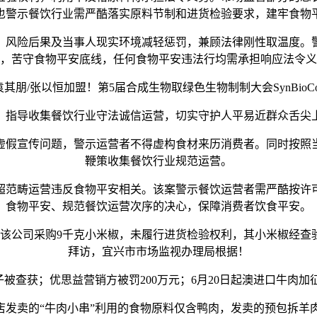
也警示餐饮行业需严酷落实原料节制和进货检验要求，建牢食物
风险后果及当事人现实环境减轻惩罚，兼顾法律刚性取温度。警
，苦守食物平安底线，任何食物平安违法行均需承担响应法令义
/张以恒加盟！第5届合成生物取绿色生物制制大会SynBioCon 
指导收集餐饮行业守法诚信运营，切实守护人平易近群众舌尖上
假宣传问题，警示运营者不得虚构食材来历消费者。同时按照当
鞭策收集餐饮行业规范运营。
范畴运营违反食物平安相关。该案警示餐饮运营者需严酷按许可
食物平安、规范餐饮运营次序的决心，保障消费者饮食平安。
，该公司采购9千克小米椒，未履行进货检验权利，其小米椒经查
拜访，宜兴市市场监视办理局根据！
获；优思益营销方被罚200万元；6月20日起澳进口牛肉加征55
卖的“牛肉小串”利用的食物原料仅含鸭肉，发卖的预包拆羊肉串