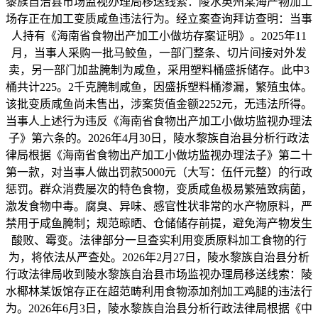
黎族自治县市场监视办理局移送线索：陵水英州某海产物加工
场存正在加工变质咸鱼违法行为。经立案查询拜访查明：当事
人持有《海南省食物出产加工小做坊存案证明》。2025年11
月，当事人采购一批马鲛鱼，一部门整条、切片间接对外发
卖，另一部门加盐腌制为咸鱼，采用塑料桶盛拆储存。此中3
桶共计225。2千克腌制咸鱼，因盛拆塑料桶渗漏，繁殖虫体。
该批变质咸鱼尚未售出，涉案货值金额2252元，无违法所得。
当事人上述行为违反《海南省食物出产加工小做坊监视办理法
子》第六条的。2026年4月30日，陵水黎族自治县分析行政法
律局根据《海南省食物出产加工小做坊监视办理法子》第二十
第一款，对当事人做出罚款5000元（大写：伍仟元整）的行政
惩罚。群众消费屡次的特色食物，变质咸鱼极易繁殖致病菌，
激发食物中毒。腐臭、异味、感官性状非常的水产物原料，严
禁用于咸鱼腌制；规范晾晒、仓储储存前提，避免海产物发生
酸败、霉变。法律部分一旦查实利用变质原料加工食物的行
为，将依法从严查处。2026年2月27日，陵水黎族自治县分析
行政法律局收到陵水黎族自治县市场监视办理局移送线索：陵
水椰林某饭馆存正在超范畴利用食物添加剂加工鸡腿的违法行
为。2026年6月3日，陵水黎族自治县分析行政法律局根据《中