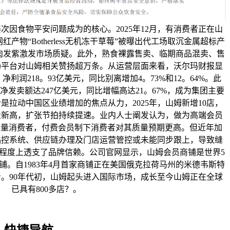
次因食物平安问题成为的核心。2025年12月，有消费者正在山
红产物“Botherless无机冻干草莓”被曝出代工场取沉金属超标产
肉发紫激发市场质疑。此外，熟食裸露售卖、临期商品混卖、售
扬平台对山姆相关赞扬超万条。从运营层面来看，沃尔玛财报显
元，净利润218。93亿美元，同比别离增加4。73%和12。64%。此
发卖额达247亿美元，同比增幅高达21。67%，成为集团主要
是拉动中国区业绩增加的焦点从力，2025年，山姆新增10店，
量新高，扩张节拍持续提速。业内人士阐发认为，做为高端会员
大量消费者，付费会员制下消费者对其质量预期更高。但近年加
品控系统、供应链办理及门店运营管控或未能同步跟上，导致缝
程度上透支了品牌信赖。公司官网显示，山姆会员商铺是世界5
铺。自1983年4月首家商铺正在美国俄克拉荷马州的米德韦斯特
青。90年代初，山姆起头进入国际市场，成长至今山姆正在全球
已具有800多店？。