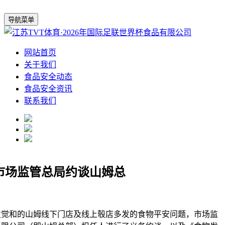
导航菜单
网站首页
关于我们
食品安全动态
食品安全资讯
联系我们
市场监管总局约谈山姆总
和的山姆线下门店及线上彀店多发的食物平安问题，市场监