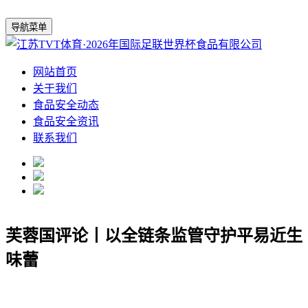
导航菜单
网站首页
关于我们
食品安全动态
食品安全资讯
联系我们
芙蓉国评论丨以全链条监管守护平易近生
味蕾