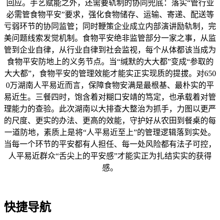
回应。手艺赋能之外，还需要轨制的协同兜底：落实“管行业
必需管食物平安”要求，强化食物储存、运输、寄递、配送等
亏弱环节的协同监管；同时鞭策企业成立内部演讲励轨制，完
美问题线索发觉机制。食物平安绝非监管部分一家之事，从监
管到企业自律，从行业自律到社会监视，每个从体都该当成为
食物平安防地上的义务节点。当“缄默的大大都”变成“参取的
大大都”，食物平安的管理效能才能实正实现质的提拔。对650
0万湖南人平易近而言，保障食物安满是最根基、最朴实的平
易近生。三餐四时，饱含着对糊口安靖的笃定，也承载着对管
理能力的查验。此次湖南以大排查大整治为抓手，力图以更严
的尺度、更实的办法、更高的效能，守护好从农田到餐桌的每
一道防地，素质上是将“人平易近至上”的管理逻辑落到实处。
当每一个环节的平安都有人担任、每一处风险都有法子可控，
人平易近群众“舌尖上的平安感”才能实正为扎结实实的获得
感。
快捷导航