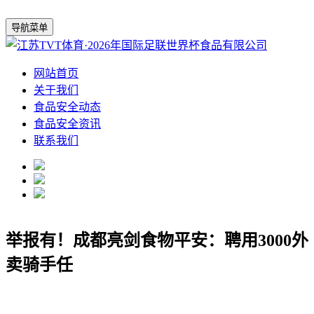
导航菜单
网站首页
关于我们
食品安全动态
食品安全资讯
联系我们
举报有！成都亮剑食物平安：聘用3000外
卖骑手任