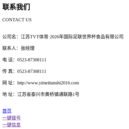
联系我们
CONTACT US
公司名：江苏TVT体育·2026年国际足联世界杯食品有限公司
联系人：张经理
电 话：0523-87308111
传 真：0523-87308111
网 址：http://www.yimeitianshi2016.com
地 址：江苏省泰兴市黄桥镇通联路1号
首页
一键拨号
一键信息