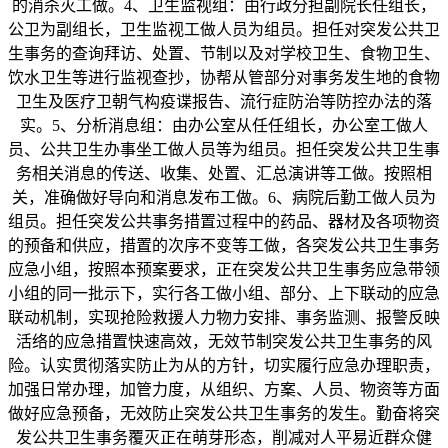
的消杀灭工做。4、卫生监视组：由行政分担副院长任组长，
公卫为副组长，卫生监视工做人员为组员。担任对突发公共卫
生事务的查询拜访、处置、节制以及对学校卫生、食物卫生、
饮水卫生等进行监视查抄，协帮从管部分对事务发生地的食物
卫生及医疗卫朝气构疫谍报告、流行症防治等防控办法的落
实。5、分析消息组：由办公室从任任组长，办公室工做人
员、公共卫生办事坐工做人员等为组员。担任突发公共卫生事
务相关消息的传送、收集、处置、汇总演讲等工做。按照相
关，准确做好导向和消息发布工做。6、病院后勤工做人员为
组员。担任突发公共事务措置过程中的药品、器材及各项物资
的预备和供应，措置的次序不变等工做，各突发公共卫生事务
应急小组，按照本预案要求，正在突发公共卫生事务应急带领
小组的同一批示下，实行各工做小组、部分、上下联动的应急
联动机制，实现抢险救援人力物力安排、事务监测、报警反映
活络的应急措置快速高效，无效节制突发公共卫生事务的风
险。认实贯彻落实防止为从的方针，切实履行应急办理职责，
加强日常办理，加管力度，从组织、方案、人员、物资等方面
做好应急预备，无效防止突发公共卫生事务的发生。勤奋将突
发公共卫生事务覆灭正在萌芽形态，削减对人平易近群众健