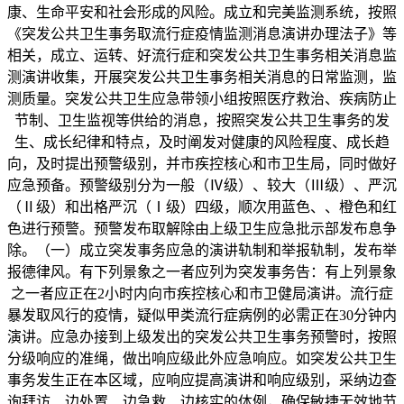
康、生命平安和社会形成的风险。成立和完美监测系统，按照
《突发公共卫生事务取流行症疫情监测消息演讲办理法子》等
相关，成立、运转、好流行症和突发公共卫生事务相关消息监
测演讲收集，开展突发公共卫生事务相关消息的日常监测，监
测质量。突发公共卫生应急带领小组按照医疗救治、疾病防止
节制、卫生监视等供给的消息，按照突发公共卫生事务的发
生、成长纪律和特点，及时阐发对健康的风险程度、成长趋
向，及时提出预警级别，并市疾控核心和市卫生局，同时做好
应急预备。预警级别分为一般（Ⅳ级）、较大（Ⅲ级）、严沉
（Ⅱ级）和出格严沉（Ⅰ级）四级，顺次用蓝色、、橙色和红
色进行预警。预警发布取解除由上级卫生应急批示部发布息争
除。（一）成立突发事务应急的演讲轨制和举报轨制，发布举
报德律风。有下列景象之一者应列为突发事务告：有上列景象
之一者应正在2小时内向市疾控核心和市卫健局演讲。流行症
暴发取风行的疫情，疑似甲类流行症病例的必需正在30分钟内
演讲。应急办接到上级发出的突发公共卫生事务预警时，按照
分级响应的准绳，做出响应级此外应急响应。如突发公共卫生
事务发生正在本区域，应响应提高演讲和响应级别，采纳边查
询拜访、边处置、边急救、边核实的体例，确保敏捷无效地节