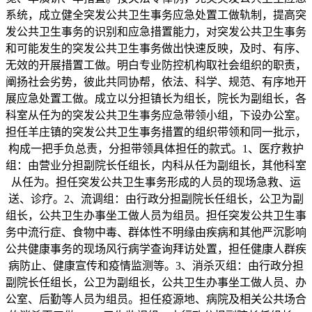
系统，成立健全突发公共卫生事务应急处置工做轨制，提高突
发公共卫生事务的识别和应急措置能力，对突发公共卫生事务
和可能发生的突发公共卫生事务做出快速反映，及时、有序、
无效的开展措置工做。明白专业防控机构取社会组织的职责，
阐扬社会劣势，彼此共同协帮，依法、科学、规范、有序地开
展应急处置工做。成立以分担镇长为组长，院长为副组长，各
科室从任为的突发公共卫生事务应急带领小组，下设办公室。
担任羊庄镇的突发公共卫生事务措置的组织带领和同一批示，
构成一把手负总责，分担带领具体担任的款式。1、医疗救护
组：由营业分担副院长任组长，内科从任为副组长，其他科室
从任为。担任突发公共卫生事务形成的人员的现场急救、运
送、诊疗。2、流调组：由行政分担副院长任组长，公卫为副
组长，公共卫生办事坐工做人员为组员。担任突发公共卫生事
务中流行症、食物中毒、群体性不明缘由疾病和其他严沉影响
公共健康事务的现场风行病学查询拜访处置，担任健康人群疾
病防止、健康宣传和疫情监测等。3、消杀灭组：由行政分担
副院长任组长，公卫为副组长，公共卫生办事坐工做人员、办
公室、后勤等人员为组员。担任疫源地、病院及相关公共场合