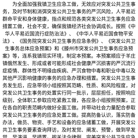
为全面加强我镇卫生应急工做，无效应对突发公共卫生事
务，及时节制和消弭突发公共卫生事务的严沉风险，人平易近
群命平安和身体健康，指点和规范各类突发公共卫生事务应急
措置工做，社会不变，确保我镇经济社会协调成长。按照《中
华人平易近国流行症防治法》、《中华人平易近国食物平安
法》、《国务院突发公共卫生事务应急条例》、《突发公共卫
生事务总体应急预案》和《滕州市突发公共卫生事务应急预
案》等，连系我镇现实环境，制定本预案。本预案顺应于羊庄
镇俄然发生、形成或者可能形成社会健康严沉损害的严沉流行
症疫情、群体性不明缘由疾病、严沉食物中毒和职业中毒以及
其他严沉影响健康的事务的应急办理和措置。突发公共卫生事
务发生后，应急带领小组按照其范畴、性质、和风险程度，对
突发公共卫生事务的处置实行同一批示，层层担任，按照响应
级别，全体职工参取应吃紧救工做，各应急小组按照预案，正
在各自的职责范畴内做好全面工做。并带动社会力量配合参取
突发公共卫生事务的应急处置工做。提高防备认识，落实防备
办法，做员、物资、手艺和设备的应急储蓄工做，开展突发公
共卫生事务要素查询拜访，及时发觉、阐发、预警，做到早发
觉、早演讲、早措置。按关法令律例，完美突发公共卫生应急