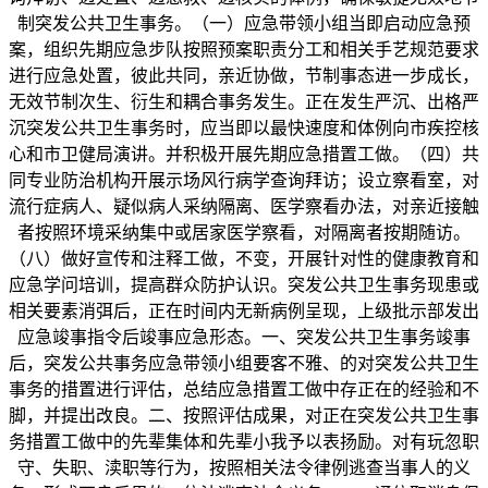
制突发公共卫生事务。（一）应急带领小组当即启动应急预
案，组织先期应急步队按照预案职责分工和相关手艺规范要求
进行应急处置，彼此共同，亲近协做，节制事态进一步成长，
无效节制次生、衍生和耦合事务发生。正在发生严沉、出格严
沉突发公共卫生事务时，应当即以最快速度和体例向市疾控核
心和市卫健局演讲。并积极开展先期应急措置工做。（四）共
同专业防治机构开展示场风行病学查询拜访；设立察看室，对
流行症病人、疑似病人采纳隔离、医学察看办法，对亲近接触
者按照环境采纳集中或居家医学察看，对隔离者按期随访。
（八）做好宣传和注释工做，不变，开展针对性的健康教育和
应急学问培训，提高群众防护认识。突发公共卫生事务现患或
相关要素消弭后，正在时间内无新病例呈现，上级批示部发出
应急竣事指令后竣事应急形态。一、突发公共卫生事务竣事
后，突发公共事务应急带领小组要客不雅、的对突发公共卫生
事务的措置进行评估，总结应急措置工做中存正在的经验和不
脚，并提出改良。二、按照评估成果，对正在突发公共卫生事
务措置工做中的先辈集体和先辈小我予以表扬励。对有玩忽职
守、失职、渎职等行为，按照相关法令律例逃查当事人的义