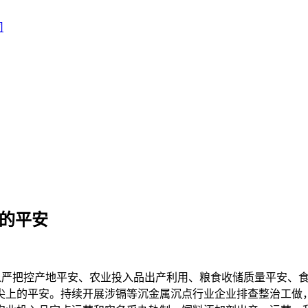
上的平安
严把控产地平安、农业投入品出产利用、粮食收储质量平安、食
上的平安。持续开展涉镉等沉金属沉点行业企业排查整治工做，