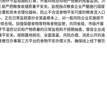
用环节监视抽检打算，开展动物及动物产物兽药残留监测。20
。三是严把粮食收储质量平安关。监视指点粮食企业严酷施行国度
处置和资本合理化操纵，防止不合适食物平安尺度的粮食流入口
%，正在日常监视查抄全笼盖根本上，对一般风险企业实施按不
持续合规。加强保健食物等特殊食物监管，共同省级、市级开展
环节温控记实和产物质量的日常监视和不按期抽查，督促企业成
量平安关。按照属地担任、全面笼盖、风险办理、消息公开的准
集餐饮办事第三方平台的食物平安办理义务，确保线上线下餐饮